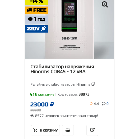
-14
FREE
1
ГОД
220V
Стабилизатор напряжения
Hinorms COB45 - 12 кВА
Релейные стабилизаторы Hinorms
В магазине
| Код товара:
38973
23000
4.4
0
26900
8577 человек заинтересовал товар!
В КОРЗИНУ