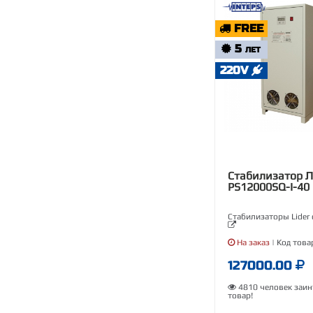
FREE
5
ЛЕТ
220V
Стабилизатор 
PS12000SQ-I-40
Стабилизаторы Lider 
На заказ
| Код това
127000.00
4810 человек заин
товар!