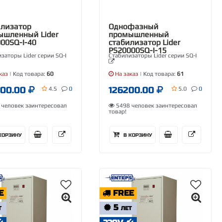
илизатор
Однофазный
ышленный Lider
промышленный
00SQ-I-40
стабилизатор Lider
PS20000SQ-I-15
заторы Lider серии SQ-I
Стабилизаторы Lider серии SQ-I
каз
| Код товара:
60
На заказ
| Код товара:
61
600.00
126200.00
4.5
0
5.0
0
человек заинтересовал
5498 человек заинтересовал
товар!
КОРЗИНУ
В КОРЗИНУ
E
FREE
5
Т
ЛЕТ