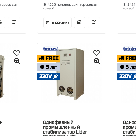
тересовал
4229 человек заинтересовал
3481 
товар!
товар!
В КОРЗИНУ
FREE
FRE
5
5
ЛЕТ
ЛЕ
220V
220V
и
Однофазный
Одно
промышленный
пром
стабилизатор Lider
стаби