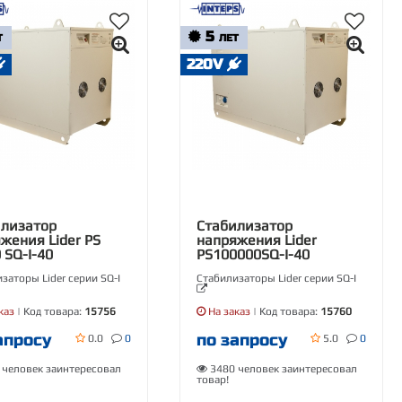
5
Т
ЛЕТ
220V
илизатор
Стабилизатор
жения Lider PS
напряжения Lider
 SQ-I-40
PS100000SQ-I-40
заторы Lider серии SQ-I
Стабилизаторы Lider серии SQ-I
каз
| Код товара:
15756
На заказ
| Код товара:
15760
апросу
по запросу
0.0
0
5.0
0
человек заинтересовал
3480 человек заинтересовал
товар!