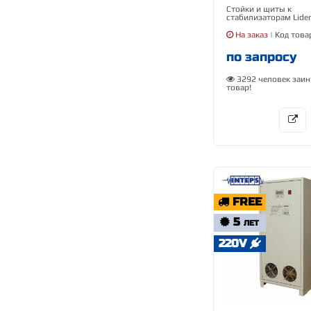
Стойки и щиты к
стабилизаторам Lide
На заказ
| Код това
по запросу
3292 человек заин
товар!
FREE
5
ЛЕТ
220V