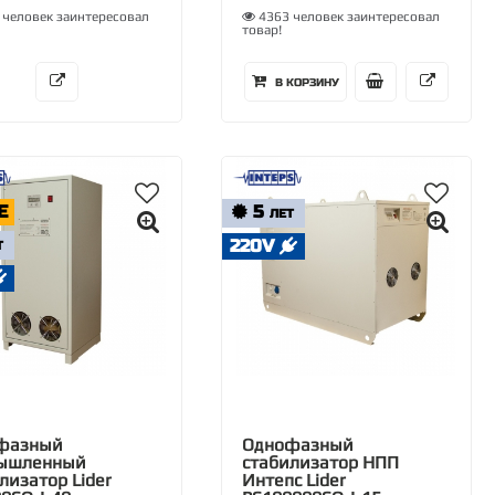
человек заинтересовал
4363 человек заинтересовал
товар!
В КОРЗИНУ
E
5
ЛЕТ
220V
Т
фазный
Однофазный
ышленный
стабилизатор НПП
лизатор Lider
Интепс Lider