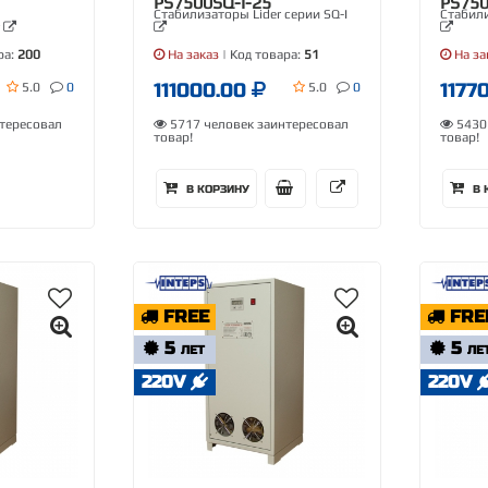
PS7500SQ-I-25
PS750
Стабилизаторы Lider серии SQ-I
Стабили
r
ра:
200
На заказ
| Код товара:
51
На за
111000.00
1177
5.0
0
5.0
0
тересовал
5717 человек заинтересовал
5430 
товар!
товар!
В КОРЗИНУ
В 
FREE
FRE
5
5
ЛЕТ
ЛЕ
220V
220V