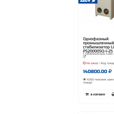
220V
Однофазный
промышленный
стабилизатор Li
PS20000SQ-I-25
Стабилизаторы Lider 
На заказ
| Код това
140800.00
4260 человек заин
товар!
В КОРЗИНУ