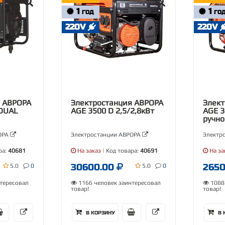
1
1
ГОД
ГО
220V
220V
я АВРОРА
Электростанция АВРОРА
Элект
 DUAL
AGE 3500 D 2,5/2,8кВт
AGE 3
ручно
ОРА
Электростанции АВРОРА
Электр
ра:
40681
На заказ
| Код товара:
40691
На за
30600.00
265
5.0
0
5.0
0
тересовал
1166 человек заинтересовал
1088 
товар!
товар!
В КОРЗИНУ
В 