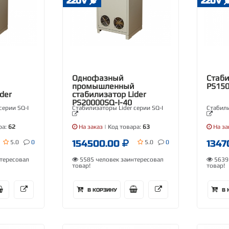
220V
220V
Однофазный
Стаби
промышленный
PS150
der
стабилизатор Lider
PS20000SQ-I-40
серии SQ-I
Стабилизаторы Lider серии SQ-I
Стабили
ра:
62
На заказ
| Код товара:
63
На за
154500.00
1347
5.0
0
5.0
0
тересовал
5585 человек заинтересовал
5639 
товар!
товар!
В КОРЗИНУ
В 