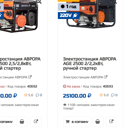
1
Д
ГОД
220V
ростанция АВРОРА
Электростанция АВРОРА
500 2,5/2,8кВт,
AGE 2500 2/2,2кВт,
й стартер
ручной стартер
останции АВРОРА
Электростанции АВРОРА
каз
| Код товара:
40692
На заказ
| Код товара:
40693
00.00
25100.00
5.0
0
5.0
0
человек заинтересовал
1108 человек заинтересовал
товар!
КОРЗИНУ
В КОРЗИНУ