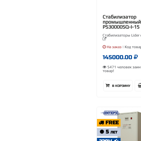
Стабилизатор
промышленный 
PS30000SQ-I-15
Стабилизаторы Lider 
На заказ
| Код това
145000.00
5471 человек заин
товар!
В КОРЗИНУ
FREE
5
ЛЕТ