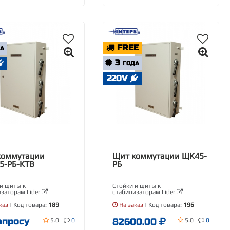
FREE
ДА
3
ГОДА
220V
коммутации
Щит коммутации ЩК45-
5-РБ-КТВ
РБ
и щиты к
Стойки и щиты к
заторам Lider
стабилизаторам Lider
каз
| Код товара:
189
На заказ
| Код товара:
196
апросу
82600.00
5.0
0
5.0
0