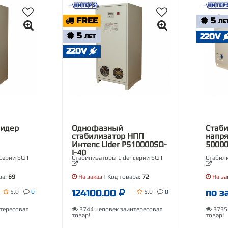
FREE
5
ЛЕ
5
220V
ЛЕТ
220V
Лидер
Однофазный
Стаб
стабилизатор НПП
напря
Интепс Lider PS10000SQ-
50000
I-40
серии SQ-I
Стабилизаторы Lider серии SQ-I
Стабили
ра:
69
На заказ
| Код товара:
72
На за
по з
124100.00
5.0
0
5.0
0
тересовал
3744 человек заинтересовал
3735 
товар!
товар!