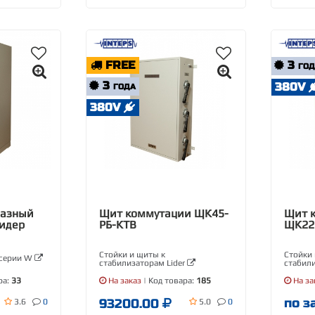
FREE
3
ГО
3
380V
ГОДА
380V
азный
Щит коммутации ЩК45-
Щит 
Лидер
РБ-КТВ
ЩК22
Стойки и щиты к
Стойки 
 серии W
стабилизаторам Lider
стабили
ра:
33
На заказ
| Код товара:
185
На за
по з
93200.00
3.6
0
5.0
0