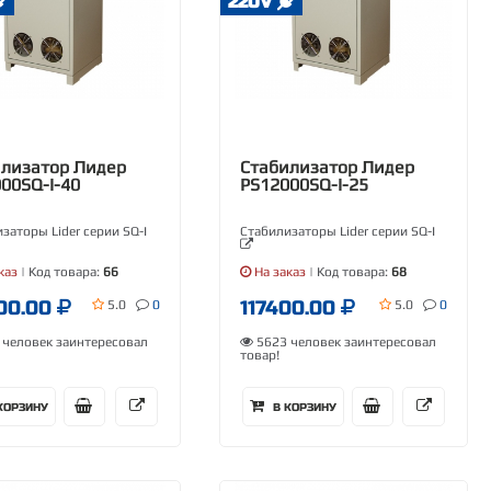
220V
лизатор Лидер
Стабилизатор Лидер
00SQ-I-40
PS12000SQ-I-25
заторы Lider серии SQ-I
Стабилизаторы Lider серии SQ-I
каз
| Код товара:
66
На заказ
| Код товара:
68
00.00
117400.00
5.0
0
5.0
0
человек заинтересовал
5623 человек заинтересовал
товар!
КОРЗИНУ
В КОРЗИНУ