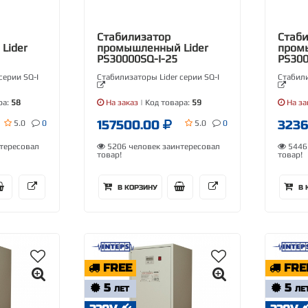
Стабилизатор
Стаб
Lider
промышленный Lider
пром
PS30000SQ-I-25
PS300
серии SQ-I
Стабилизаторы Lider серии SQ-I
Стабили
ра:
58
На заказ
| Код товара:
59
На за
157500.00
323
5.0
0
5.0
0
тересовал
5206 человек заинтересовал
5446 
товар!
товар!
В КОРЗИНУ
В 
FREE
FRE
5
5
ЛЕТ
ЛЕ