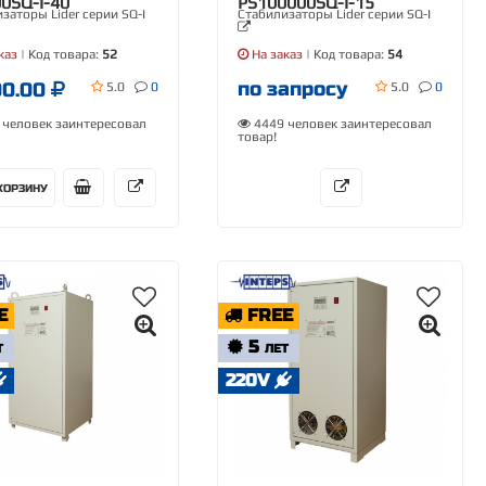
0SQ-I-40
PS100000SQ-I-15
заторы Lider серии SQ-I
Стабилизаторы Lider серии SQ-I
каз
| Код товара:
52
На заказ
| Код товара:
54
по запросу
00.00
5.0
0
5.0
0
человек заинтересовал
4449 человек заинтересовал
товар!
КОРЗИНУ
E
FREE
5
Т
ЛЕТ
220V