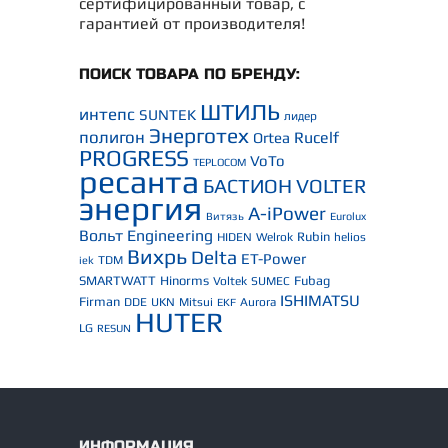
сертифицированный товар, с
гарантией от производителя!
ПОИСК ТОВАРА ПО БРЕНДУ:
ШТИЛЬ
интепс
SUNTEK
лидер
Энерготех
полигон
Rucelf
Ortea
PROGRESS
VoTo
TEPLOCOM
ресанта
БАСТИОН
VOLTER
энергия
A-iPower
Витязь
Eurolux
Вольт Engineering
Rubin
HIDEN
Welrok
helios
Вихрь
Delta
ET-Power
TDM
iek
SMARTWATT
Hinorms
Fubag
Voltek
SUMEC
ISHIMATSU
Firman
DDE
UKN
Mitsui
Aurora
EKF
HUTER
LG
RESUN
ИНФОРМАЦИЯ