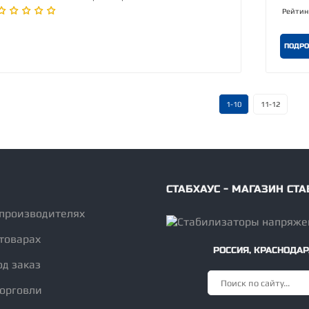
Рейтин
ПОДРО
1-10
11-12
СТАБХАУС - МАГАЗИН С
 производителях
товарах
РОССИЯ
,
КРАСНОДАР
од заказ
торговли