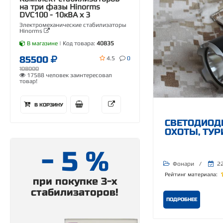
на три фазы Hinorms
DVC100 - 10кВА х 3
Электромеханические стабилизаторы
Hinorms
В магазине
| Код товара:
40835
85500
4.5
0
108000
17588 человек заинтересовал
товар!
В КОРЗИНУ
СВЕТОДИОД
ОХОТЫ, ТУР
- 5 %
Фонари
/
22
Рейтинг материала:
при покупке 3-х
стабилизаторов!
ПОДРОБНЕЕ