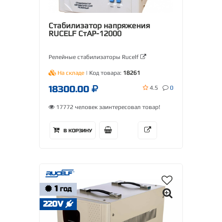
Стабилизатор напряжения
RUCELF СтАР-12000
Релейные стабилизаторы Rucelf
На складе
| Код товара:
18261
18300.00
4.5
0
17772 человек заинтересовал товар!
В КОРЗИНУ
1
ГОД
220V