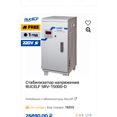
FREE
1
ГОД
220V
Стабилизатор напряжения
RUCELF SRV-15000-D
Релейные стабилизаторы Rucelf
На складе
| Код товара:
18259
26890.00
4.9
0