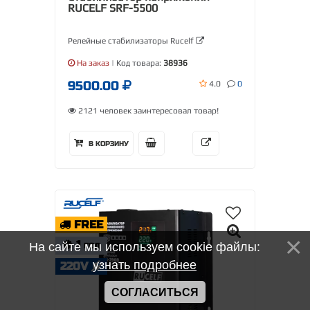
RUCELF SRF-5500
Релейные стабилизаторы Rucelf
На заказ
| Код товара:
38936
9500.00
4.0
0
2121 человек заинтересовал товар!
В КОРЗИНУ
FREE
1
На сайте мы используем cookie файлы:
ГОД
узнать подробнее
220V
СОГЛАСИТЬСЯ