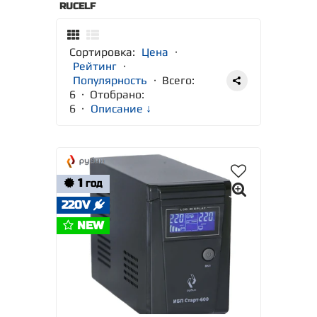
RUCELF
Сортировка:
Цена
·
Рейтинг
·
Популярность
· Всего:
6 · Отобрано:
6
·
Описание ↓
1
ГОД
220V
NEW