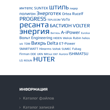
ШТИЛЬ
интепс
SUNTEK
лидер
Энерготех
полигон
Rucelf
Ortea
PROGRESS
VoTo
TEPLOCOM
ресанта
БАСТИОН
VOLTER
энергия
A-iPower
Витязь
Eurolux
Вольт Engineering
Rubin
HIDEN
Welrok
helios
Вихрь
Delta
ET-Power
TDM
iek
SMARTWATT
Hinorms
Fubag
Voltek
SUMEC
ISHIMATSU
Firman
DDE
UKN
Mitsui
Aurora
EKF
HUTER
LG
RESUN
ИНФОРМАЦИЯ
Каталог файлов
Каталог записей