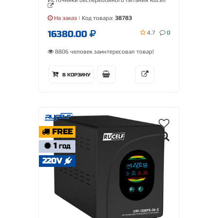
Источники бесперебойного питания Rucelf
На заказ
| Код товара:
38783
16380.00
4.7
0
8806 человек заинтересовал товар!
В КОРЗИНУ
FREE
1
ГОД
220V