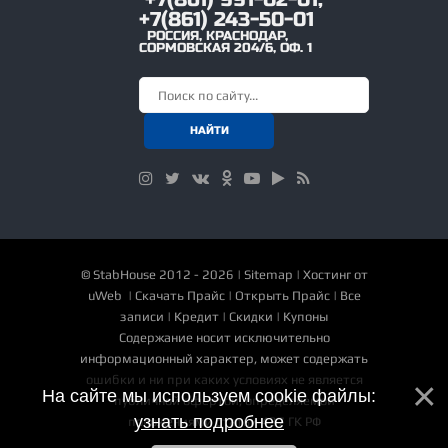
+7(861) 243-50-01
РОССИЯ
,
КРАСНОДАР
,
СОРМОВСКАЯ 204/6, ОФ. 1
©
StabHouse
2012 - 2026 |
Sitemap
|
Хостинг от
uWeb
|
Скачать Прайс
|
Открыть Прайс
|
Все
записи
|
Кредит
|
Скидки
|
Купоны
Содержание носит исключительно
информационный характер, может содержать
ошибки и ни при каких условиях не является
На сайте мы используем cookie файлы:
публичной офертой, определяемой
узнать подробнее
положениями статьи 437 ГК РФ