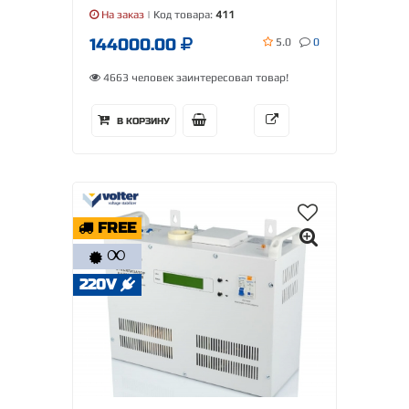
На заказ
| Код товара:
411
144000.00
5.0
0
4663 человек заинтересовал товар!
В КОРЗИНУ
FREE
∞
220V