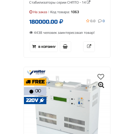
Стабилизаторы серии СНПТО - 14
На заказ
| Код товара:
1063
180000.00
0.0
0
4438 человек заинтересовал товар!
В КОРЗИНУ
FREE
∞
220V