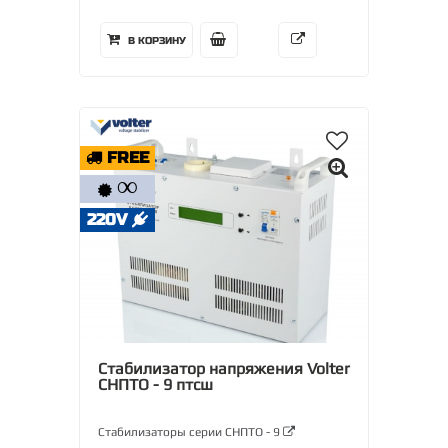
В КОРЗИНУ
FREE
∞
220V
Стабилизатор напряжения Volter
СНПТО - 9 птсш
Стабилизаторы серии СНПТО - 9