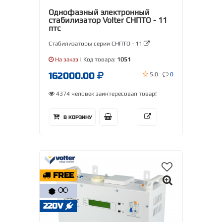
Однофазный электронный
стабилизатор Volter СНПТО - 11
птс
Стабилизаторы серии СНПТО - 11
На заказ
| Код товара:
1051
162000.00
5.0
0
4374 человек заинтересовал товар!
В КОРЗИНУ
FREE
∞
220V