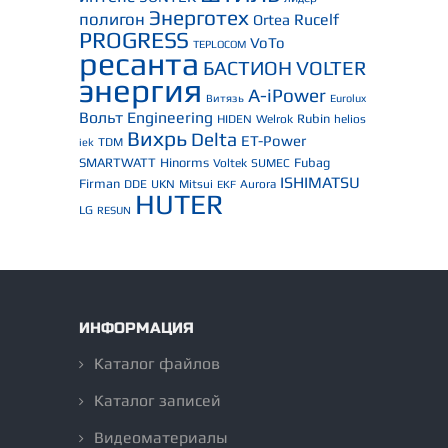
Энерготех
полигон
Rucelf
Ortea
PROGRESS
VoTo
TEPLOCOM
ресанта
БАСТИОН
VOLTER
энергия
A-iPower
Витязь
Eurolux
Вольт Engineering
Rubin
HIDEN
Welrok
helios
Вихрь
Delta
ET-Power
TDM
iek
SMARTWATT
Hinorms
Fubag
Voltek
SUMEC
ISHIMATSU
Firman
DDE
UKN
Mitsui
Aurora
EKF
HUTER
LG
RESUN
ИНФОРМАЦИЯ
Каталог файлов
Каталог записей
Видеоматериалы