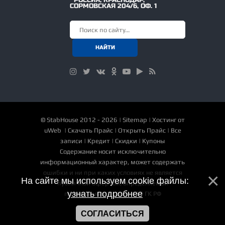
РОССИЯ
,
КРАСНОДАР
,
СОРМОВСКАЯ 204/6, ОФ. 1
©
StabHouse
2012 - 2026 |
Sitemap
|
Хостинг от
uWeb
|
Скачать Прайс
|
Открыть Прайс
|
Все
записи
|
Кредит
|
Скидки
|
Купоны
Содержание носит исключительно
информационный характер, может содержать
ошибки и ни при каких условиях не является
На сайте мы используем cookie файлы:
публичной офертой, определяемой
узнать подробнее
положениями статьи 437 ГК РФ
СОГЛАСИТЬСЯ