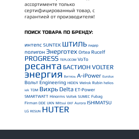
ассортименте только
сертифицированный товар, с
гарантией от производителя!
ПОИСК ТОВАРА ПО БРЕНДУ:
ШТИЛЬ
интепс
SUNTEK
лидер
Энерготех
полигон
Rucelf
Ortea
PROGRESS
VoTo
TEPLOCOM
ресанта
БАСТИОН
VOLTER
энергия
A-iPower
Витязь
Eurolux
Вольт Engineering
Rubin
HIDEN
Welrok
helios
Вихрь
Delta
ET-Power
TDM
iek
SMARTWATT
Hinorms
Fubag
Voltek
SUMEC
ISHIMATSU
Firman
DDE
UKN
Mitsui
Aurora
EKF
HUTER
LG
RESUN