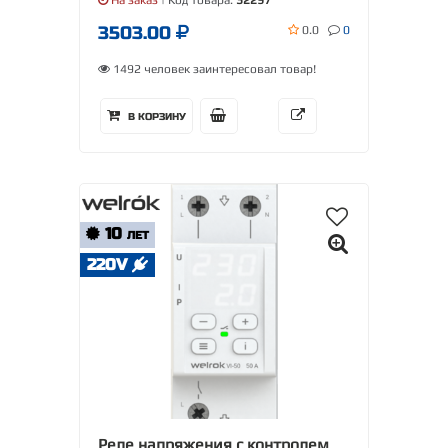
На заказ
| Код товара:
32297
3503.00
0.0
0
1492 человек заинтересовал товар!
В КОРЗИНУ
10
ЛЕТ
220V
Реле напряжения с контролем