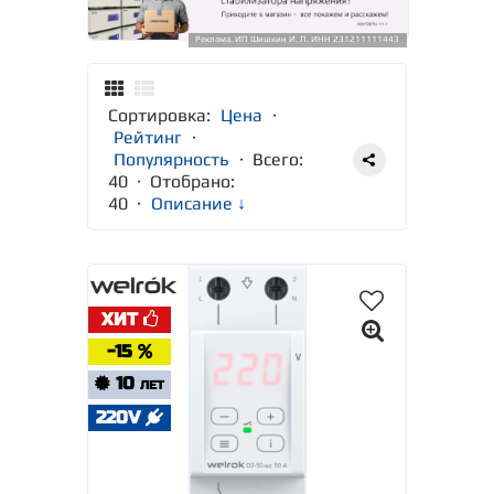
Реклама. ИП Шишкин И. Л. ИНН 231211111443
Сортировка:
Цена
·
Рейтинг
·
Популярность
· Всего:
40 · Отобрано:
40
·
Описание ↓
ХИТ
-15
10
ЛЕТ
220V