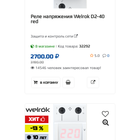
Реле напряжения Welrok D2-40
red
Защита и контроль сети
В магазине
| Код товара:
32292
2700.00
5.0
0
3190.00
14546 человек заинтересовал товар!
В КОРЗИНУ
ХИТ
-13
10
ЛЕТ