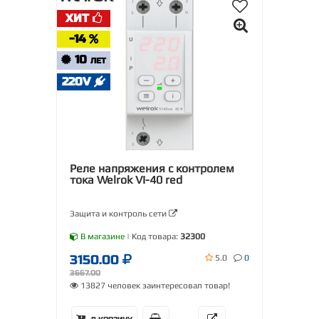
ХИТ
-14
10
ЛЕТ
220V
Реле напряжения с контролем
тока Welrok VI-40 red
Защита и контроль сети
В магазине
| Код товара:
32300
3150.00
5.0
0
3667.00
13827 человек заинтересовал товар!