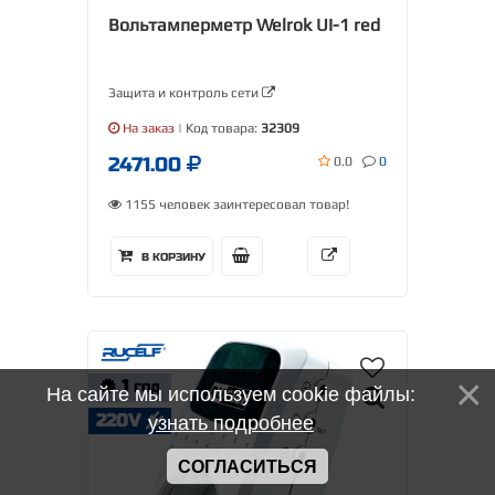
Вольтамперметр Welrok UI-1 red
Защита и контроль сети
На заказ
| Код товара:
32309
2471.00
0.0
0
1155 человек заинтересовал товар!
В КОРЗИНУ
1
ГОД
На сайте мы используем cookie файлы:
220V
узнать подробнее
СОГЛАСИТЬСЯ