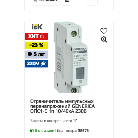
В КОРЗИНУ
ХИТ
-23
5
ЛЕТ
220V
Ограничитель импульсных
перенапряжений GENERICA
ОПС1-C 1п 10/40кА 230В
Защита и контроль сети
В магазине
| Код товара:
38673