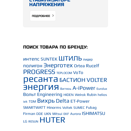
НАПРЯЖЕНИЯ
ПОДРОБНЕЕ
ПОИСК ТОВАРА ПО БРЕНДУ:
ШТИЛЬ
интепс
SUNTEK
лидер
Энерготех
полигон
Rucelf
Ortea
PROGRESS
VoTo
TEPLOCOM
ресанта
БАСТИОН
VOLTER
энергия
A-iPower
Витязь
Eurolux
Вольт Engineering
Rubin
HIDEN
Welrok
helios
Вихрь
Delta
ET-Power
TDM
iek
SMARTWATT
Hinorms
Fubag
Voltek
SUMEC
ISHIMATSU
Firman
DDE
UKN
Mitsui
Aurora
EKF
HUTER
LG
RESUN