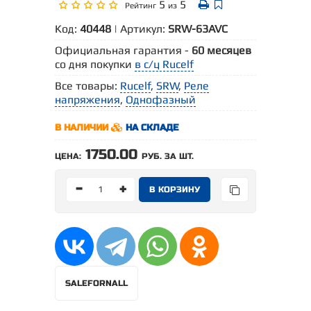
5
5
Рейтинг
из
Код:
40448
| Артикул:
SRW-63AVC
Официальная гарантия -
60 месяцев
со дня покупки
в с/ц Rucelf
Все товары:
Rucelf
,
SRW
,
Реле
напряжения
,
Однофазный
В НАЛИЧИИ
НА СКЛАДЕ
1750.00
ЦЕНА:
РУБ. ЗА ШТ.
-
+
SALEFORNALL