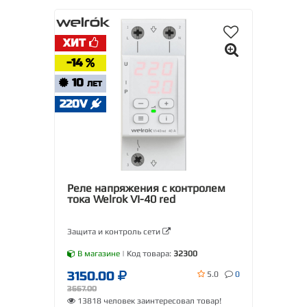
ХИТ
-14
10
ЛЕТ
220V
Реле напряжения с контролем
тока Welrok VI-40 red
Защита и контроль сети
В магазине
| Код товара:
32300
3150.00
5.0
0
3667.00
13818 человек заинтересовал товар!