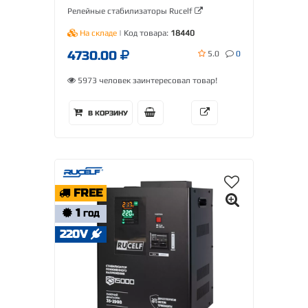
Релейные стабилизаторы Rucelf
На складе
| Код товара:
18440
4730.00
5.0
0
5973 человек заинтересовал товар!
В КОРЗИНУ
FREE
1
ГОД
220V