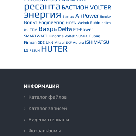
TEPLOCOM
ресанта
БАСТИОН
VOLTER
энергия
A-iPower
Витязь
Eurolux
Вольт Engineering
Rubin
HIDEN
Welrok
helios
Вихрь
Delta
ET-Power
TDM
iek
SMARTWATT
Hinorms
Fubag
Voltek
SUMEC
ISHIMATSU
Firman
DDE
UKN
Mitsui
Aurora
EKF
HUTER
LG
RESUN
ИНФОРМАЦИЯ
Каталог файлов
Каталог записей
Видеоматериалы
Фотоальбомы