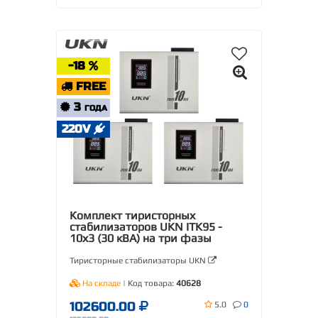
-18
FREE
3
ГОДА
220V
Комплект тиристорных
стабилизаторов UKN ITK95 -
10х3 (30 кВА) на три фазы
Тиристорные стабилизаторы UKN
На складе
| Код товара:
40628
102600.00
5.0
0