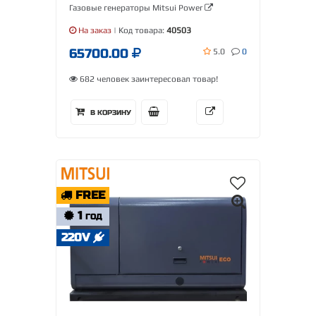
Газовые генераторы Mitsui Power
На заказ
| Код товара:
40503
65700.00
5.0
0
682 человек заинтересовал товар!
В КОРЗИНУ
FREE
1
ГОД
220V