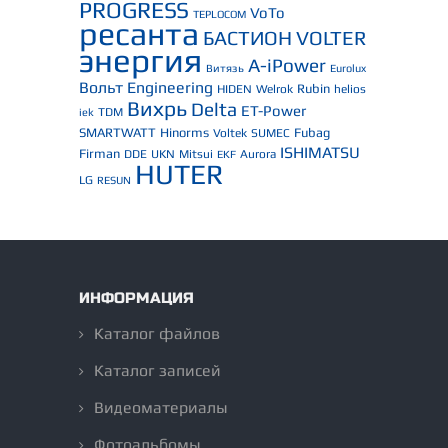
PROGRESS
VoTo
TEPLOCOM
ресанта
БАСТИОН
VOLTER
энергия
A-iPower
Витязь
Eurolux
Вольт Engineering
Rubin
HIDEN
Welrok
helios
Вихрь
Delta
ET-Power
TDM
iek
SMARTWATT
Hinorms
Fubag
Voltek
SUMEC
ISHIMATSU
Firman
DDE
UKN
Mitsui
Aurora
EKF
HUTER
LG
RESUN
ИНФОРМАЦИЯ
Каталог файлов
Каталог записей
Видеоматериалы
Фотоальбомы