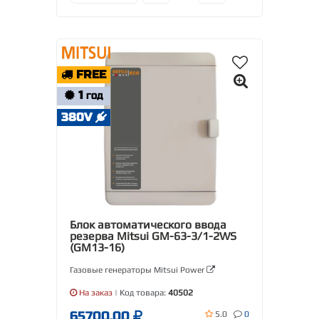
FREE
1
ГОД
380V
Блок автоматического ввода
резерва Mitsui GM-63-3/1-2WS
(GM13-16)
Газовые генераторы Mitsui Power
На заказ
| Код товара:
40502
65700.00
5.0
0