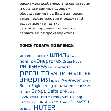
расскажем особенности эксплуатации
и обслуживания, подберем
оборудование под Ваши запросы,
технические условия и бюджет! В
ассортименте только
сертифицированный товар, с
гарантией от производителя!
ПОИСК ТОВАРА ПО БРЕНДУ:
ШТИЛЬ
интепс
SUNTEK
лидер
Энерготех
полигон
Rucelf
Ortea
PROGRESS
VoTo
TEPLOCOM
ресанта
БАСТИОН
VOLTER
энергия
A-iPower
Витязь
Eurolux
Вольт Engineering
Rubin
HIDEN
Welrok
helios
Вихрь
Delta
ET-Power
TDM
iek
SMARTWATT
Hinorms
Fubag
Voltek
SUMEC
ISHIMATSU
Firman
DDE
UKN
Mitsui
Aurora
EKF
HUTER
LG
RESUN