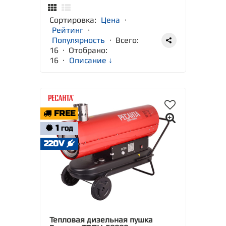
Сортировка:
Цена
·
Рейтинг
·
Популярность
· Всего:
16 · Отобрано:
16
·
Описание ↓
FREE
1
ГОД
220V
Тепловая дизельная пушка