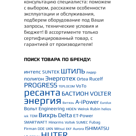
консультацию специалиста: поможем
с выбором, расскажем особенности
эксплуатации и обслуживания,
подберем оборудование под Ваши
запросы, технические условия и
бюджет! В ассортименте только
сертифицированный товар, с
гарантией от производителя!
ПОИСК ТОВАРА ПО БРЕНДУ:
ШТИЛЬ
интепс
SUNTEK
лидер
Энерготех
полигон
Rucelf
Ortea
PROGRESS
VoTo
TEPLOCOM
ресанта
БАСТИОН
VOLTER
энергия
A-iPower
Витязь
Eurolux
Вольт Engineering
Rubin
HIDEN
Welrok
helios
Вихрь
Delta
ET-Power
TDM
iek
SMARTWATT
Hinorms
Fubag
Voltek
SUMEC
ISHIMATSU
Firman
DDE
UKN
Mitsui
Aurora
EKF
HUTER