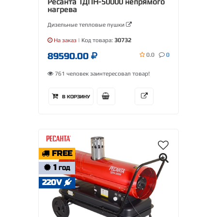
Ресанта ТДПН-50000 непрямого
нагрева
Дизельные тепловые пушки
На заказ
| Код товара:
30732
89590.00
0.0
0
761 человек заинтересовал товар!
В КОРЗИНУ
FREE
1
ГОД
220V