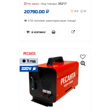
На заказ
| Код товара:
35217
20790.00
4.0
0
518 человек заинтересовал товар!
В КОРЗИНУ
1
ГОД
220V