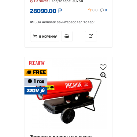
На заказ
| Код товара:
30754
28090.00
0.0
0
604 человек заинтересовал товар!
В КОРЗИНУ
FREE
1
ГОД
220V
Тепловая дизельная пушка