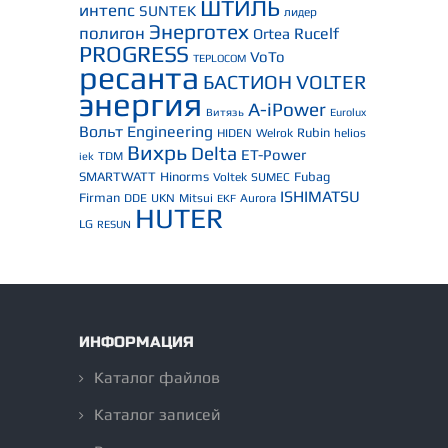
ШТИЛЬ
интепс
SUNTEK
лидер
Энерготех
полигон
Rucelf
Ortea
PROGRESS
VoTo
TEPLOCOM
ресанта
БАСТИОН
VOLTER
энергия
A-iPower
Витязь
Eurolux
Вольт Engineering
Rubin
HIDEN
Welrok
helios
Вихрь
Delta
ET-Power
TDM
iek
SMARTWATT
Hinorms
Fubag
Voltek
SUMEC
ISHIMATSU
Firman
DDE
UKN
Mitsui
Aurora
EKF
HUTER
LG
RESUN
ИНФОРМАЦИЯ
Каталог файлов
Каталог записей