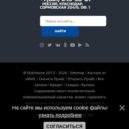
РОССИЯ
,
КРАСНОДАР
,
СОРМОВСКАЯ 204/6, ОФ. 1
©
StabHouse
2012 - 2026 |
Sitemap
|
Хостинг от
uWeb
|
Скачать Прайс
|
Открыть Прайс
|
Все
записи
|
Кредит
|
Скидки
|
Купоны
Содержание носит исключительно
информационный характер, может содержать
ошибки и ни при каких условиях не является
На сайте мы используем cookie файлы:
публичной офертой, определяемой
узнать подробнее
положениями статьи 437 ГК РФ
СОГЛАСИТЬСЯ