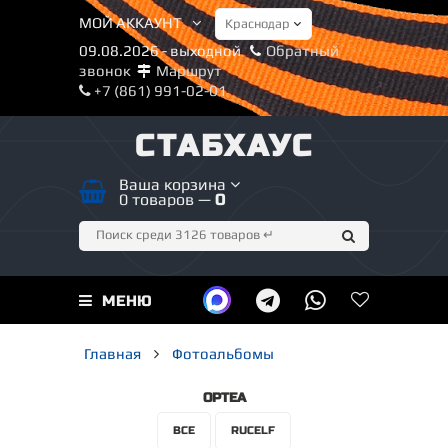
МОЙ АККАУНТ
09.08.2026 - выходной
Обратный
звонок
Маршрут
+7 (861) 991-02-01
СТАБХАУС
Ваша корзина
0 товаров —
0
МЕНЮ
Главная
Фотоальбомы
ОРТЕА
ВСЕ
RUCELF