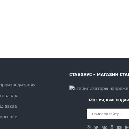
СТАБХАУС - МАГАЗИН С
 производителях
товарах
РОССИЯ
,
КРАСНОДАР
од заказ
торговли