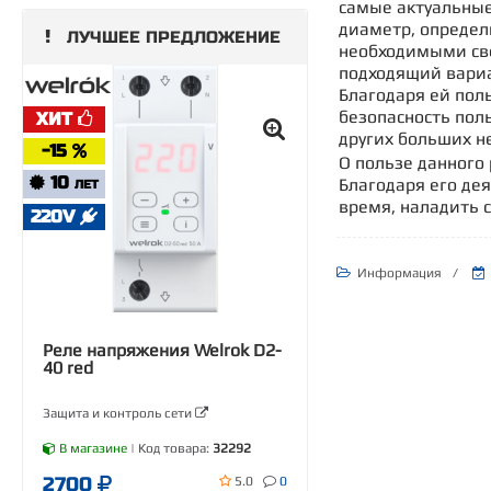
самые актуальные
диаметр, определ
ЛУЧШЕЕ ПРЕДЛОЖЕНИЕ
необходимыми све
подходящий вариа
Благодаря ей пол
безопасность пол
ХИТ
других больших н
-15
О пользе данного
10
Благодаря его де
ЛЕТ
время, наладить 
220V
Информация
/
Реле напряжения Welrok D2-
40 red
Защита и контроль сети
В магазине
| Код товара:
32292
2700
5.0
0