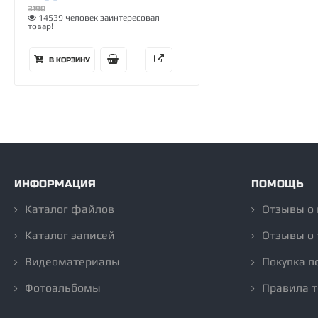
3190
14539 человек заинтересовал
товар!
В КОРЗИНУ
ИНФОРМАЦИЯ
ПОМОЩЬ
Каталог файлов
Отзывы о
Каталог записей
Отзывы о 
Видеоматериалы
Покупка п
Фотоальбомы
Правила 