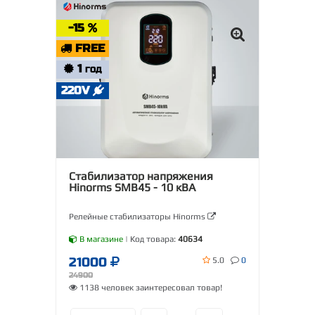
-15
FREE
1
ГОД
220V
Стабилизатор напряжения
Hinorms SMB45 - 10 кВА
Релейные стабилизаторы Hinorms
В магазине
| Код товара:
40634
21000
5.0
0
24900
1138 человек заинтересовал товар!