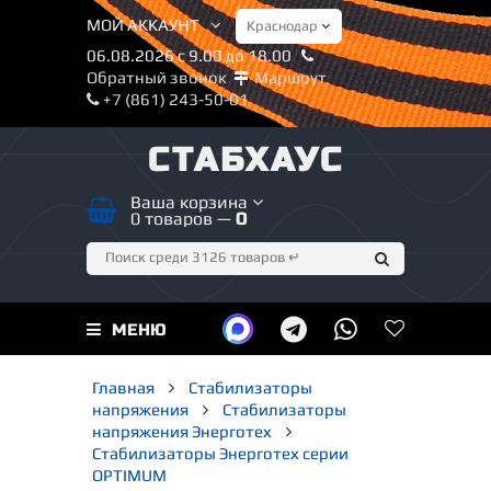
МОЙ АККАУНТ
06.08.2026 с 9.00 до 18.00
Обратный звонок
Маршрут
+7 (861) 243-50-01
СТАБХАУС
Ваша корзина
0 товаров —
0
МЕНЮ
Главная
Стабилизаторы
напряжения
Стабилизаторы
напряжения Энерготех
Стабилизаторы Энерготех серии
OPTIMUM