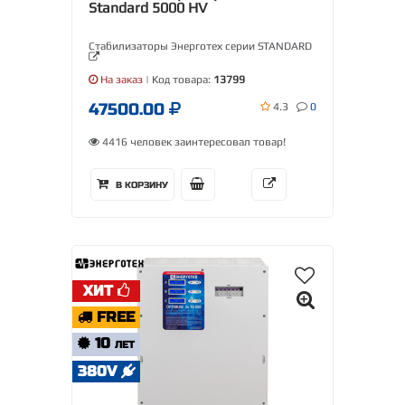
Standard 5000 HV
Стабилизаторы Энерготех серии STANDARD
На заказ
| Код товара:
13799
47500.00
4.3
0
4416 человек заинтересовал товар!
В КОРЗИНУ
ХИТ
FREE
10
ЛЕТ
380V