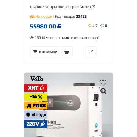
Стабилизаторы Вольт серии Ампер
На складе
| Код товара:
23423
55980.00
4.7
0
16014 человек заинтересовал товар!
В КОРЗИНУ
ХИТ
-14
FREE
3
ГОДА
220V