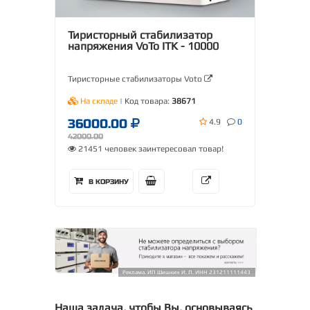
Тиристорный стабилизатор
напряжения VoTo ITK - 10000
Тиристорные стабилизаторы Voto
На складе
| Код товара:
38671
36000.00
4.9
0
42000.00
21451 человек заинтересовал товар!
В КОРЗИНУ
Реклама. ИП Шишкин И. Л. ИНН 231211111443
Наша задача, чтобы Вы, основываясь