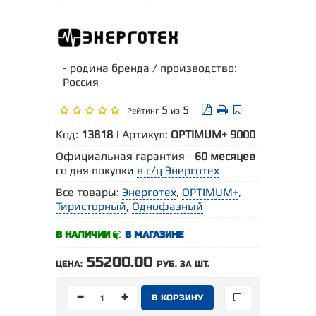
- родина бренда / производство:
Россия
5
5
Рейтинг
из
Код:
13818
| Артикул:
OPTIMUM+ 9000
Официальная гарантия -
60 месяцев
со дня покупки
в с/ц Энерготех
Все товары:
Энерготех
,
OPTIMUM+
,
Тиристорный
,
Однофазный
В НАЛИЧИИ
В МАГАЗИНЕ
55200.00
ЦЕНА:
РУБ. ЗА ШТ.
-
+