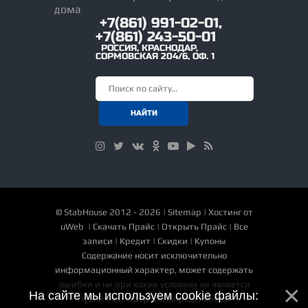
+7(861) 991-02-01,
+7(861) 243-50-01
РОССИЯ
,
КРАСНОДАР
,
СОРМОВСКАЯ 204/6, ОФ. 1
©
StabHouse
2012 - 2026 |
Sitemap
|
Хостинг от
uWeb
|
Скачать Прайс
|
Открыть Прайс
|
Все
записи
|
Кредит
|
Скидки
|
Купоны
Содержание носит исключительно
информационный характер, может содержать
ошибки и ни при каких условиях не является
На сайте мы используем cookie файлы:
публичной офертой, определяемой