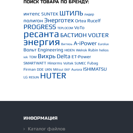
ПОИСК ТОВАРА ПО БРЕНДУ:
ШТИЛЬ
интепс
SUNTEK
лидер
Энерготех
полигон
Rucelf
Ortea
PROGRESS
VoTo
TEPLOCOM
ресанта
БАСТИОН
VOLTER
энергия
A-iPower
Витязь
Eurolux
Вольт Engineering
Rubin
HIDEN
Welrok
helios
Вихрь
Delta
ET-Power
TDM
iek
SMARTWATT
Hinorms
Fubag
Voltek
SUMEC
ISHIMATSU
Firman
DDE
UKN
Mitsui
Aurora
EKF
HUTER
LG
RESUN
ИНФОРМАЦИЯ
Каталог файлов