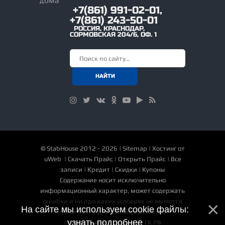
+7(861) 991-02-01,
+7(861) 243-50-01
РОССИЯ
,
КРАСНОДАР
,
СОРМОВСКАЯ 204/6, ОФ. 1
©
StabHouse
2012 - 2026 |
Sitemap
|
Хостинг от
uWeb
|
Скачать Прайс
|
Открыть Прайс
|
Все
записи
|
Кредит
|
Скидки
|
Купоны
Содержание носит исключительно
информационный характер, может содержать
ошибки и ни при каких условиях не является
На сайте мы используем cookie файлы:
публичной офертой, определяемой
узнать подробнее
положениями статьи 437 ГК РФ