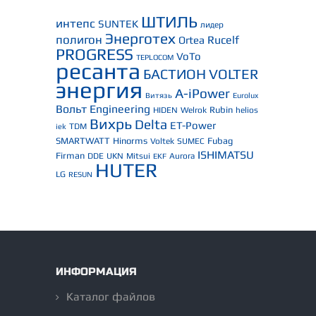
ШТИЛЬ
интепс
SUNTEK
лидер
Энерготех
полигон
Rucelf
Ortea
PROGRESS
VoTo
TEPLOCOM
ресанта
БАСТИОН
VOLTER
энергия
A-iPower
Витязь
Eurolux
Вольт Engineering
Rubin
HIDEN
Welrok
helios
Вихрь
Delta
ET-Power
TDM
iek
SMARTWATT
Hinorms
Fubag
Voltek
SUMEC
ISHIMATSU
Firman
DDE
UKN
Mitsui
Aurora
EKF
HUTER
LG
RESUN
ИНФОРМАЦИЯ
Каталог файлов