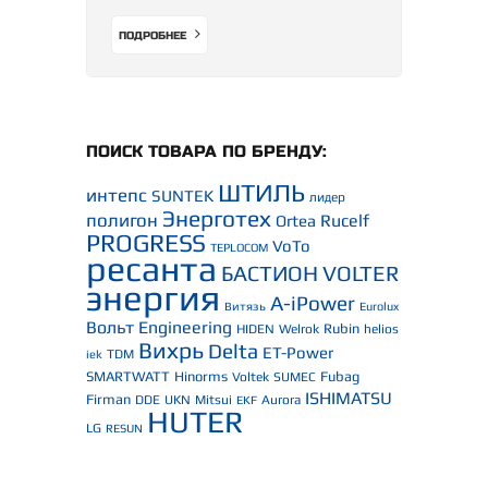
ПОДРОБНЕЕ
ПОИСК ТОВАРА ПО БРЕНДУ:
ШТИЛЬ
интепс
SUNTEK
лидер
Энерготех
полигон
Rucelf
Ortea
PROGRESS
VoTo
TEPLOCOM
ресанта
БАСТИОН
VOLTER
энергия
A-iPower
Витязь
Eurolux
Вольт Engineering
Rubin
HIDEN
Welrok
helios
Вихрь
Delta
ET-Power
TDM
iek
SMARTWATT
Hinorms
Fubag
Voltek
SUMEC
ISHIMATSU
Firman
DDE
UKN
Mitsui
Aurora
EKF
HUTER
LG
RESUN