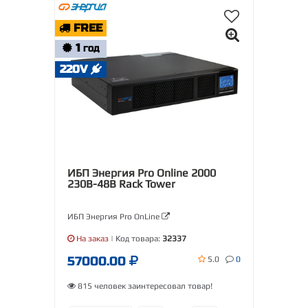
FREE
1
ГОД
220V
ИБП Энергия Pro Online 2000
230В-48В Rack Tower
ИБП Энергия Pro OnLine
На заказ
| Код товара:
32337
57000.00
5.0
0
815 человек заинтересовал товар!