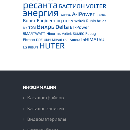
ресанта
БАСТИОН
VOLTER
энергия
A-iPower
Витязь
Eurolux
Вольт Engineering
Rubin
HIDEN
Welrok
helios
Вихрь
Delta
ET-Power
TDM
iek
SMARTWATT
Hinorms
Fubag
Voltek
SUMEC
ISHIMATSU
Firman
DDE
UKN
Mitsui
Aurora
EKF
HUTER
LG
RESUN
ИНФОРМАЦИЯ
Каталог файлов
Каталог записей
Видеоматериалы
Фотоальбомы