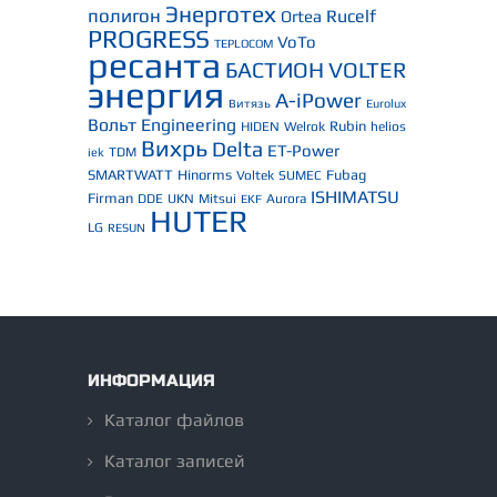
Энерготех
полигон
Rucelf
Ortea
PROGRESS
VoTo
TEPLOCOM
ресанта
БАСТИОН
VOLTER
энергия
A-iPower
Витязь
Eurolux
Вольт Engineering
Rubin
HIDEN
Welrok
helios
Вихрь
Delta
ET-Power
TDM
iek
SMARTWATT
Hinorms
Fubag
Voltek
SUMEC
ISHIMATSU
Firman
DDE
UKN
Mitsui
Aurora
EKF
HUTER
LG
RESUN
ИНФОРМАЦИЯ
Каталог файлов
Каталог записей