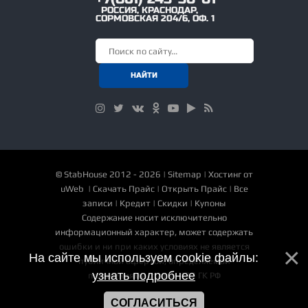
РОССИЯ
,
КРАСНОДАР
,
СОРМОВСКАЯ 204/6, ОФ. 1
©
StabHouse
2012 - 2026 |
Sitemap
|
Хостинг от
uWeb
|
Скачать Прайс
|
Открыть Прайс
|
Все
записи
|
Кредит
|
Скидки
|
Купоны
Содержание носит исключительно
информационный характер, может содержать
ошибки и ни при каких условиях не является
На сайте мы используем cookie файлы:
публичной офертой, определяемой
узнать подробнее
положениями статьи 437 ГК РФ
СОГЛАСИТЬСЯ