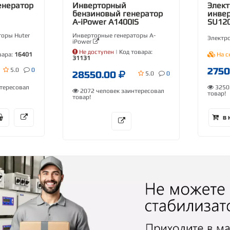
енератор
Инверторный
Элект
бензиновый генератор
инве
A-iPower A1400IS
SU120
торы Huter
Инверторные генераторы A-
Электр
iPower
Не доступен
| Код товара:
вара:
16401
На с
31131
275
5.0
0
28550.00
5.0
0
тересовал
3250 
2072 человек заинтересовал
товар!
товар!
В 