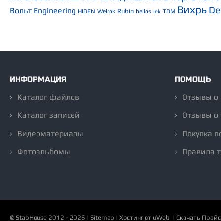
Вихрь
De
Вольт Engineering
Rubin
HIDEN
Welrok
helios
TDM
iek
ИНФОРМАЦИЯ
ПОМОЩЬ
Каталог файлов
Отзывы о
Каталог записей
Отзывы о 
Видеоматериалы
Покупка п
Фотоальбомы
Правила 
©
StabHouse
2012 - 2026 |
Sitemap
|
Хостинг от
uWeb
|
Скачать Прайс