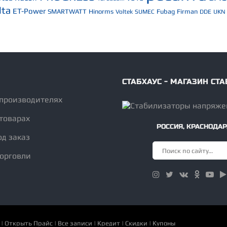
lta
ET-Power
SMARTWATT
Hinorms
Fubag
Firman
Voltek
SUMEC
DDE
UKN
СТАБХАУС - МАГАЗИН С
 производителях
товарах
РОССИЯ
,
КРАСНОДАР
од заказ
торговли
|
Открыть Прайс
|
Все записи
|
Кредит
|
Скидки
|
Купоны