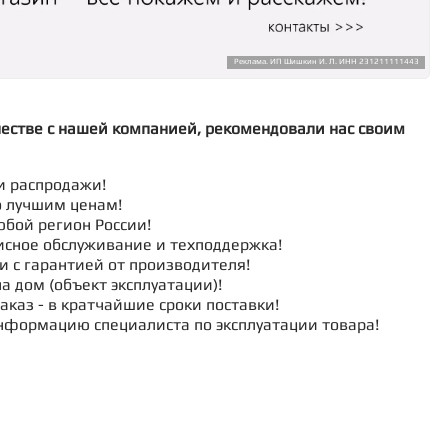
Реклама. ИП Шишкин И. Л. ИНН 231211111443
честве с нашей компанией, рекомендовали нас своим
и распродажи!
о лучшим ценам!
юбой регион России!
исное обслуживание и техподдержка!
и с гарантией от производителя!
а дом (объект эксплуатации)!
аказ - в кратчайшие сроки поставки!
нформацию специалиста по эксплуатации товара!