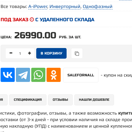
Все товары:
A-iPower
,
Инверторный
,
Однофазный
ПОД ЗАКАЗ
С УДАЛЕННОГО СКЛАДА
26990.00
ЦЕНА:
РУБ. ЗА ШТ.
-
+
- купон на ск
SALEFORNALL
ИЯ
СПЕЦИФИКАЦИЯ
ОТЗЫВЫ
НАШЛИ ДЕШЕВЛЕ
ристики, фотографии, отзывы, а также возможность
купит
поставки (от 3-х дней - при условии наличия на складе про
дную накладную (УПД) с наименованием и ценной купленно