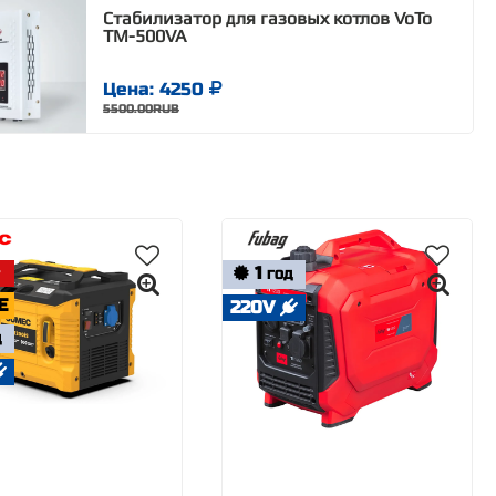
Стабилизатор для газовых котлов VoTo
TM-500VA
Цена: 4250
5500.00RUB
1
ГОД
E
220V
Д