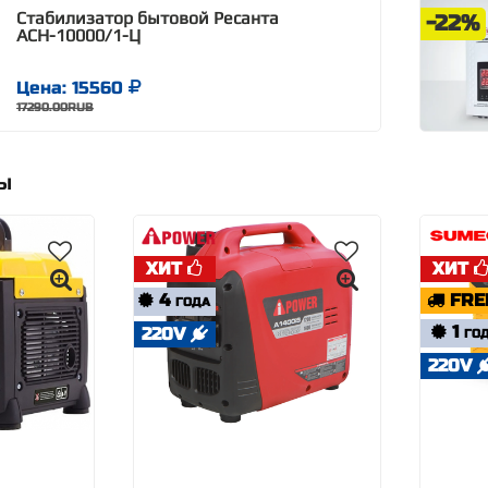
Стабилизатор бытовой Ресанта
-22%
АСН-10000/1-Ц
Цена: 15560
17290.00RUB
РЫ
ХИТ
ХИТ
4
FRE
ГОДА
1
220V
ГО
220V