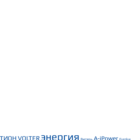
энергия
СТИОН
VOLTER
A-iPower
Витязь
Eurolux