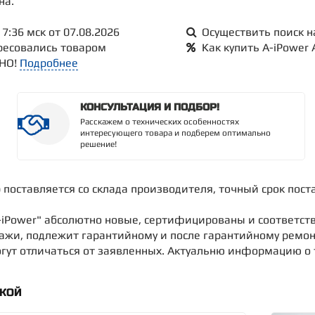
на.
7:36 мск от 07.08.2026
Осуществить поиск н
ересовались товаром
Как купить A-iPower 
ТНО!
Подробнее
КОНСУЛЬТАЦИЯ И ПОДБОР!
Расскажем о технических особенностях
интересующего товара и подберем оптимально
решение!
р поставляется со склада производителя, точный срок поста
-iPower" абсолютно новые, сертифицированы и соответств
дажи, подлежит гарантийному и после гарантийному ремон
ут отличаться от заявленных. Актуальню информацию о то
ДКОЙ