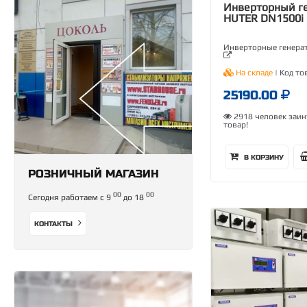
Инверторный г
HUTER DN1500i
Инверторные генера
На складе
| Код то
25190.00
2918 человек заин
товар!
В КОРЗИНУ
РОЗНИЧНЫЙ МАГАЗИН
00
00
Сегодня работаем с 9
до 18
КОНТАКТЫ