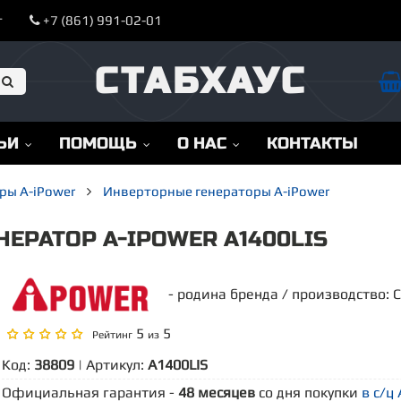
т
+7 (861) 991-02-01
СТАБХАУС
ЬИ
ПОМОЩЬ
О НАС
КОНТАКТЫ
ры A-iPower
Инверторные генераторы A-iPower
ЕРАТОР A-IPOWER A1400LIS
- родина бренда / производство: 
5
5
Рейтинг
из
Код:
38809
| Артикул:
A1400LIS
Официальная гарантия -
48 месяцев
со дня покупки
в с/ц