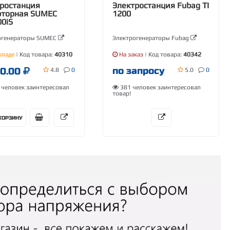
ростанция
Электростанция Fubag TI
рторная SUMEC
1200
0iS
огенераторы SUMEC
Электрогенераторы Fubag
кладе
| Код товара:
40310
На заказ
| Код товара:
40342
по запросу
00.00
4.8
0
5.0
0
человек заинтересовал
381 человек заинтересовал
товар!
КОРЗИНУ