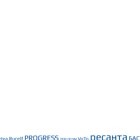
ресанта
PROGRESS
БА
Rucelf
rtea
VoTo
TEPLOCOM