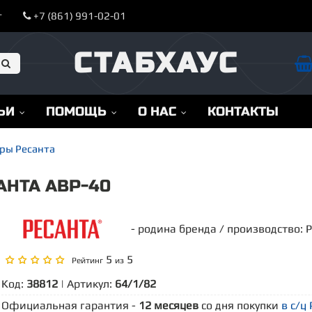
т
+7 (861) 991-02-01
СТАБХАУС
ЬИ
ПОМОЩЬ
О НАС
КОНТАКТЫ
ры Ресанта
АНТА АВР-40
- родина бренда / производство: 
5
5
Рейтинг
из
Код:
38812
| Артикул:
64/1/82
Официальная гарантия -
12 месяцев
со дня покупки
в с/ц