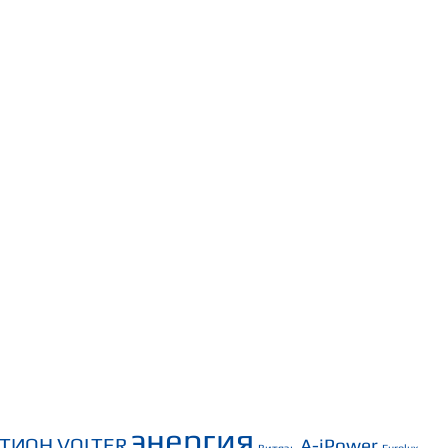
энергия
СТИОН
VOLTER
A-iPower