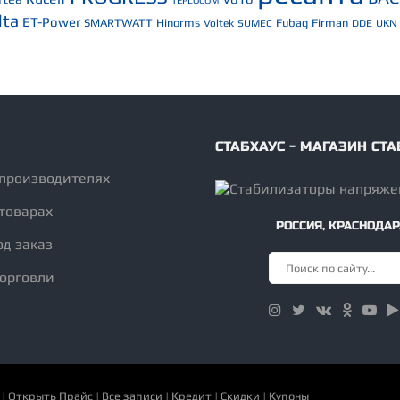
TEPLOCOM
lta
ET-Power
SMARTWATT
Hinorms
Fubag
Firman
Voltek
SUMEC
DDE
UKN
СТАБХАУС - МАГАЗИН С
 производителях
товарах
РОССИЯ
,
КРАСНОДАР
од заказ
торговли
|
Открыть Прайс
|
Все записи
|
Кредит
|
Скидки
|
Купоны