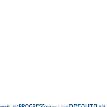
ресанта
PROGRESS
БА
Rucelf
rtea
VoTo