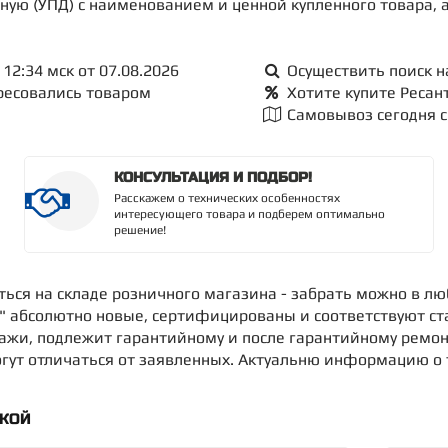
дную (УПД) с наименованием и ценной купленного товара, 
12:34 мск от 07.08.2026
Осуществить поиск н
ересовались товаром
Хотите купите Ресан
Самовывоз сегодня с 
КОНСУЛЬТАЦИЯ И ПОДБОР!
Расскажем о технических особенностях
интересующего товара и подберем оптимально
решение!
иться на складе розничного магазина - забрать можно в л
а" абсолютно новые, сертифицированы и соответствуют ст
дажи, подлежит гарантийному и после гарантийному ремон
ут отличаться от заявленных. Актуальню информацию о то
ДКОЙ