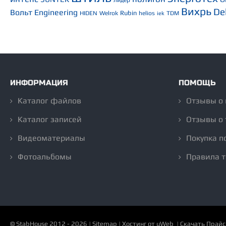
лидер
Вихрь
De
Вольт Engineering
Rubin
HIDEN
Welrok
helios
TDM
iek
ИНФОРМАЦИЯ
ПОМОЩЬ
Каталог файлов
Отзывы о
Каталог записей
Отзывы о 
Видеоматериалы
Покупка п
Фотоальбомы
Правила 
©
StabHouse
2012 - 2026 |
Sitemap
|
Хостинг от
uWeb
|
Скачать Прайс