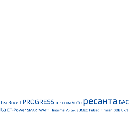
ресанта
PROGRESS
БА
Rucelf
rtea
VoTo
TEPLOCOM
lta
ET-Power
SMARTWATT
Hinorms
Fubag
Firman
Voltek
SUMEC
DDE
UKN