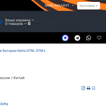
МОЙ АККАУНТ
Ваша корзина
0 товаров —
0
 батареи Delta DTM, DTM L
Россия / Китай
Delta