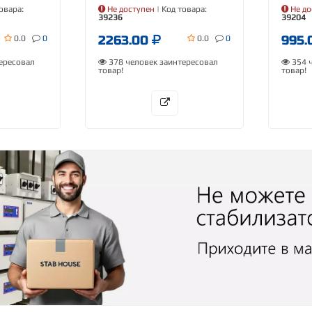
овара:
Не доступен
| Код товара:
Не до
39236
39204
2263.00
995.
0.0
0
0.0
0
ересовал
378 человек заинтересовал
354 ч
товар!
товар!