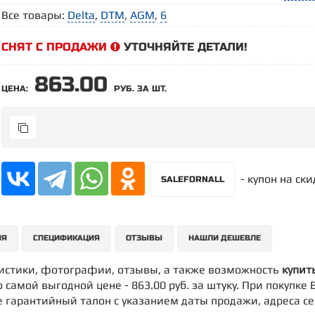
Все товары:
Delta
,
DTM
,
AGM
,
6
СНЯТ С ПРОДАЖИ
УТОЧНЯЙТЕ ДЕТАЛИ!
863.00
ЦЕНА:
РУБ. ЗА ШТ.
- купон на ск
SALEFORNALL
ИЯ
СПЕЦИФИКАЦИЯ
ОТЗЫВЫ
НАШЛИ ДЕШЕВЛЕ
ристики, фотографии, отзывы, а также возможность
купит
по самой выгодной цене - 863.00 руб. за штуку. При покупк
е гарантийный талон с указанием даты продажи, адреса с