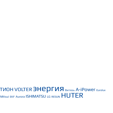
энергия
СТИОН
VOLTER
A-iPower
Витязь
Eurolux
HUTER
ISHIMATSU
Mitsui
Aurora
LG
EKF
RESUN