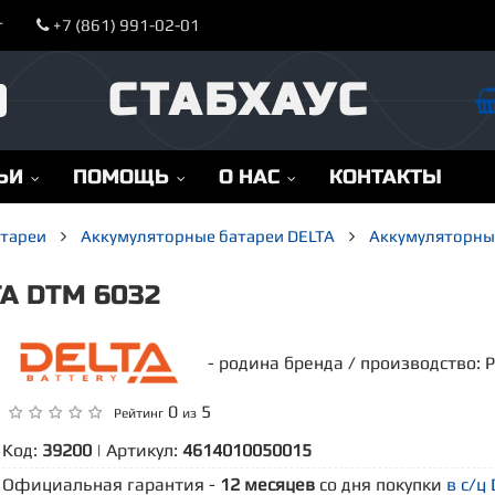
т
+7 (861) 991-02-01
СТАБХАУС
ЬИ
ПОМОЩЬ
О НАС
КОНТАКТЫ
атареи
Аккумуляторные батареи DELTA
Аккумуляторные
A DTM 6032
- родина бренда / производство: 
0
5
Рейтинг
из
Код:
39200
| Артикул:
4614010050015
Официальная гарантия -
12 месяцев
со дня покупки
в с/ц 