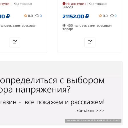
ступен
| Код товара:
Не доступен
| Код товара:
39220
00
21152.00
0.0
0
0.0
0
еловек заинтересовал
455 человек заинтересовал
товар!
Реклама. ИП Шишкин И. Л. ИНН 231211111443