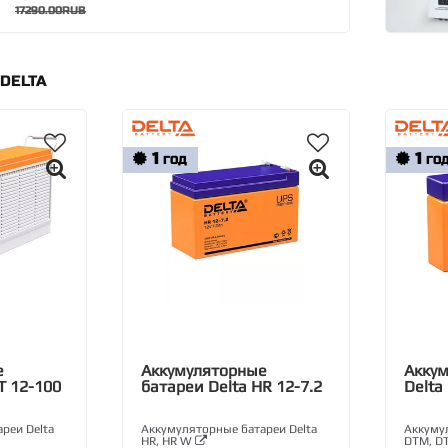
17290.00RUB
DELTA
1
1
ГОД
ГО
е
Аккумуляторные
Аккум
T 12-100
батареи Delta HR 12-7.2
Delta
реи Delta
Аккумуляторные батареи Delta
Аккумул
HR, HR W
DTM, D