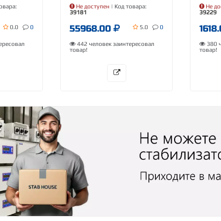
овара:
Не доступен
| Код товара:
Не до
39181
39229
55968.00
1618
0.0
0
5.0
0
ересовал
442 человек заинтересовал
380 ч
товар!
товар!