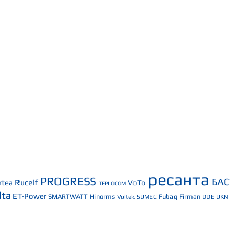
ресанта
PROGRESS
БА
Rucelf
rtea
VoTo
TEPLOCOM
lta
ET-Power
SMARTWATT
Hinorms
Fubag
Firman
Voltek
SUMEC
DDE
UKN