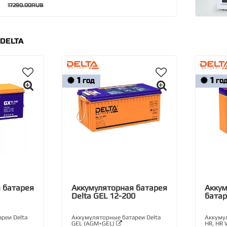
17290.00RUB
DELTA
1
1
ГОД
ГО
 батарея
Аккумуляторная батарея
Акку
Delta GEL 12-200
батар
реи Delta
Аккумуляторные батареи Delta
Аккумул
GEL (AGM+GEL)
HR, HR