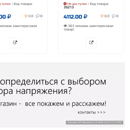
ступен
| Код товара:
Не доступен
| Код товара:
39213
.00
4112.00
0.0
0
0.0
0
еловек заинтересовал
383 человек заинтересовал
товар!
Реклама. ИП Шишкин И. Л. ИНН 231211111443