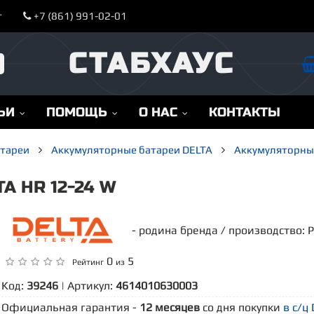
т
+7 (861) 991-02-01
СТАБХАУС
ЬИ
ПОМОЩЬ
О НАС
КОНТАКТЫ
атареи
Аккумуляторные батареи DELTA
Аккумуляторные
 HR 12-24 W
- родина бренда / производство: 
0
5
Рейтинг
из
Код:
39246
| Артикул:
4614010630003
Официальная гарантия -
12 месяцев
со дня покупки
в с/ц 