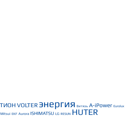
энергия
СТИОН
VOLTER
A-iPower
Витязь
Eurolux
HUTER
ISHIMATSU
Mitsui
Aurora
LG
EKF
RESUN