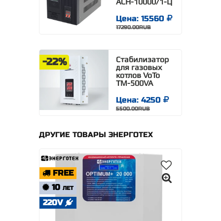
АСН-10000/1-Ц
Цена: 15560
17290.00RUB
Стабилизатор
-22%
для газовых
котлов VoTo
TM-500VA
Цена: 4250
5500.00RUB
ДРУГИЕ ТОВАРЫ ЭНЕРГОТЕХ
FREE
10
ЛЕТ
220V