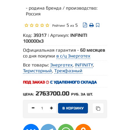
- родина бренда / производство:
Россия
5
5
Рейтинг
из
Код:
39317
| Артикул:
INFINITI
100000х3
Официальная гарантия -
60 месяцев
со дня покупки
в с/ц Энерготех
Все товары:
Энерготех
,
INFINITY
,
Тиристорный
,
Трехфазный
ПОД ЗАКАЗ
С УДАЛЕННОГО СКЛАДА
2763700.00
ЦЕНА:
РУБ. ЗА ШТ.
-
+