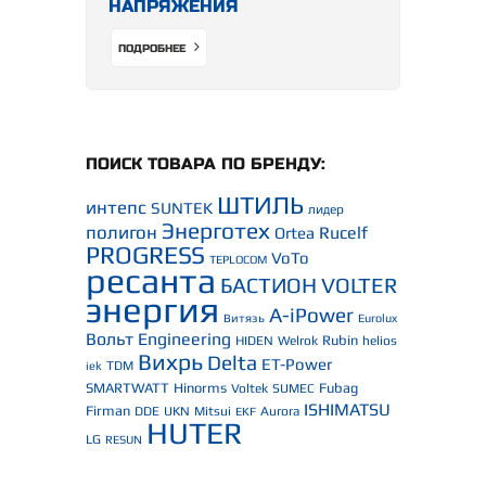
НАПРЯЖЕНИЯ
ПОДРОБНЕЕ
ПОИСК ТОВАРА ПО БРЕНДУ:
ШТИЛЬ
интепс
SUNTEK
лидер
Энерготех
полигон
Rucelf
Ortea
PROGRESS
VoTo
TEPLOCOM
ресанта
БАСТИОН
VOLTER
энергия
A-iPower
Витязь
Eurolux
Вольт Engineering
Rubin
HIDEN
Welrok
helios
Вихрь
Delta
ET-Power
TDM
iek
SMARTWATT
Hinorms
Fubag
Voltek
SUMEC
ISHIMATSU
Firman
DDE
UKN
Mitsui
Aurora
EKF
HUTER
LG
RESUN