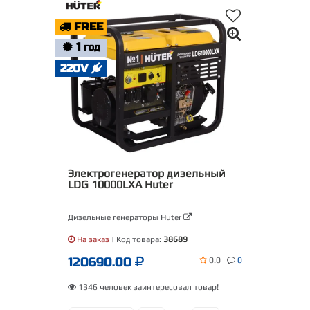
FREE
1
ГОД
220V
Электрогенератор дизельный
LDG 10000LXА Huter
Дизельные генераторы Huter
На заказ
| Код товара:
38689
120690.00
0.0
0
1346 человек заинтересовал товар!