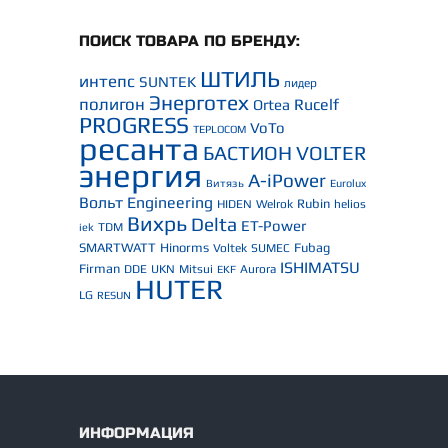
ПОИСК ТОВАРА ПО БРЕНДУ:
ШТИЛЬ
интепс
SUNTEK
лидер
Энерготех
полигон
Rucelf
Ortea
PROGRESS
VoTo
TEPLOCOM
ресанта
БАСТИОН
VOLTER
энергия
A-iPower
Витязь
Eurolux
Вольт Engineering
Rubin
HIDEN
Welrok
helios
Вихрь
Delta
ET-Power
TDM
iek
SMARTWATT
Hinorms
Fubag
Voltek
SUMEC
ISHIMATSU
Firman
DDE
UKN
Mitsui
Aurora
EKF
HUTER
LG
RESUN
ИНФОРМАЦИЯ