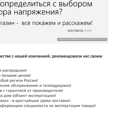
Реклама. ИП Шишкин И. Л. ИНН 231211111443
честве с нашей компанией, рекомендовали нас своим
и распродажи!
о лучшим ценам!
юбой регион России!
исное обслуживание и техподдержка!
и с гарантией от производителя!
а дом (объект эксплуатации)!
аказ - в кратчайшие сроки поставки!
нформацию специалиста по эксплуатации товара!