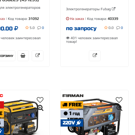
для электрогенераторов
Электрогенераторы Fubag
каз
| Код товара:
31092
На заказ
| Код товара:
40339
по запросу
00.00
5.0
0
0.0
0
человек заинтересовал
401 человек заинтересовал
товар!
КОРЗИНУ
FREE
E
1
ГОД
220V
Д