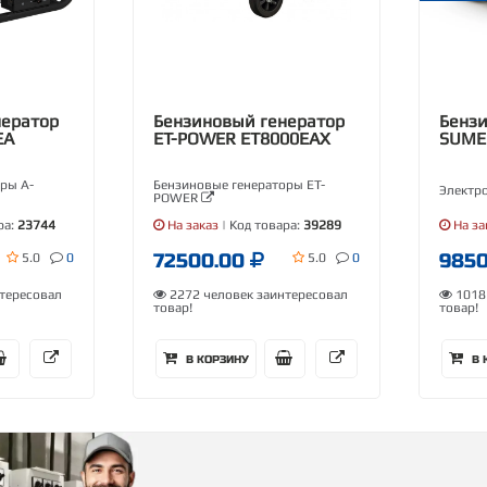
нератор
Бензиновый генератор
Бензи
EA
ET-POWER ET8000EAX
SUME
ры A-
Бензиновые генераторы ET-
Электр
POWER
ра:
23744
На заказ
| Код товара:
39289
На за
72500.00
985
5.0
0
5.0
0
тересовал
2272 человек заинтересовал
10181
товар!
товар!
В КОРЗИНУ
В 