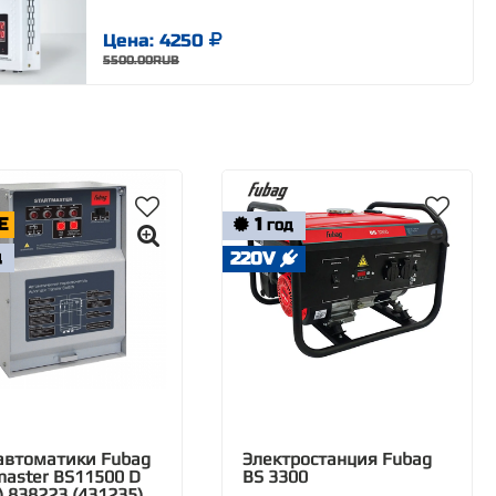
Цена: 4250
5500.00RUB
E
1
ГОД
220V
Д
автоматики Fubag
Электростанция Fubag
master BS11500 D
BS 3300
) 838223 (431235)