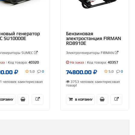
новый генератор
Бензиновая
C SU10000E
электростанция FIRMAN
RD8910E
огенераторы SUMEC
Электрогенераторы FIRMAN
каз
| Код товара:
40320
На заказ
| Код товара:
40357
00.00
74800.00
5.0
0
5.0
0
 человек заинтересовал
3753 человек заинтересовал
товар!
КОРЗИНУ
В КОРЗИНУ