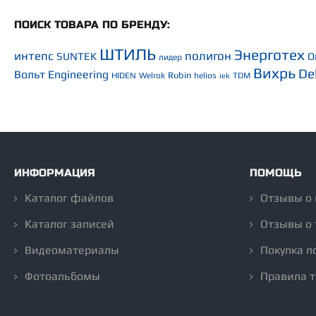
ПОИСК ТОВАРА ПО БРЕНДУ:
ШТИЛЬ
Энерготех
интепс
полигон
SUNTEK
O
лидер
Вихрь
De
Вольт Engineering
Rubin
HIDEN
Welrok
helios
TDM
iek
ИНФОРМАЦИЯ
ПОМОЩЬ
Каталог файлов
Отзывы о
Каталог записей
Отзывы о 
Видеоматериалы
Покупка п
Фотоальбомы
Правила 