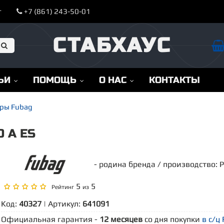
т
+7 (861) 243-50-01
СТАБХАУС
ЬИ
ПОМОЩЬ
О НАС
КОНТАКТЫ
ры Fubag
 A ES
- родина бренда / производство: 
5
5
Рейтинг
из
Код:
40327
| Артикул:
641091
Официальная гарантия -
12 месяцев
со дня покупки
в с/ц