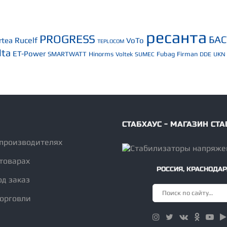
ресанта
PROGRESS
БА
Rucelf
rtea
VoTo
TEPLOCOM
lta
ET-Power
SMARTWATT
Hinorms
Fubag
Firman
Voltek
SUMEC
DDE
UKN
СТАБХАУС - МАГАЗИН С
 производителях
товарах
РОССИЯ
,
КРАСНОДАР
од заказ
торговли