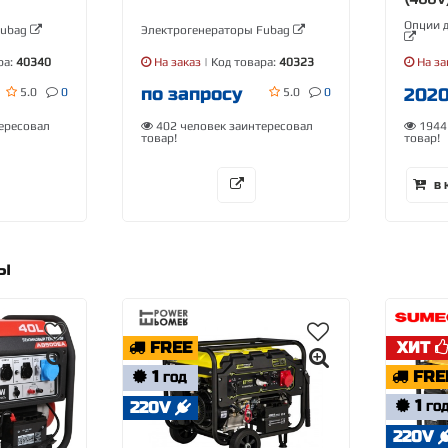
Опции 
Fubag
Электрогенераторы Fubag
ра:
40340
На заказ
| Код товара:
40323
На за
по запросу
202
5.0
0
5.0
0
ересовал
402 человек заинтересовал
1944 
товар!
товар!
В 
РЫ
FREE
ХИТ
1
FRE
ГОД
1
220V
ГО
220V