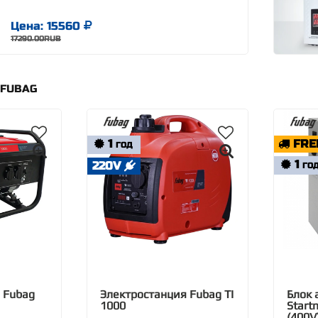
Цена: 15560
17290.00RUB
 FUBAG
1
FRE
ГОД
1
220V
ГО
 Fubag
Электростанция Fubag TI
Блок 
1000
Start
(400V