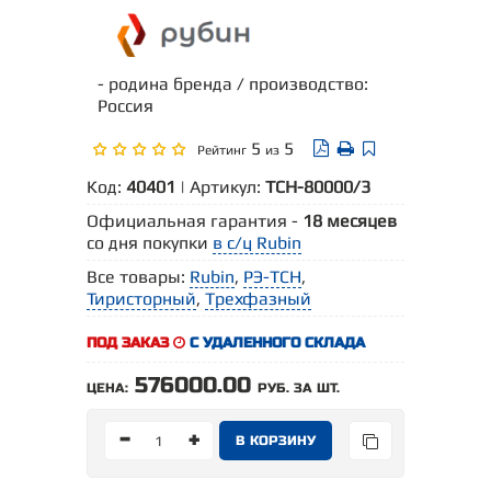
- родина бренда / производство:
Россия
5
5
Рейтинг
из
Код:
40401
| Артикул:
ТСН-80000/3
Официальная гарантия -
18 месяцев
со дня покупки
в с/ц Rubin
Все товары:
Rubin
,
РЭ-ТСН
,
Тиристорный
,
Трехфазный
ПОД ЗАКАЗ
С УДАЛЕННОГО СКЛАДА
576000.00
ЦЕНА:
РУБ. ЗА ШТ.
-
+