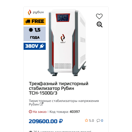
FREE
1,5
ГОДА
380V
Трехфазный тиристорный
стабилизатор Рубин
ТСН-15000/3
Тиристорные стабилизаторы напряжения
Рубин
На заказ
| Код товара:
40397
209600.00
5.0
0