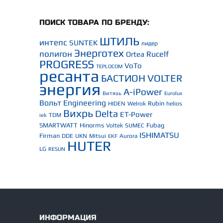
ПОИСК ТОВАРА ПО БРЕНДУ:
ШТИЛЬ
интепс
SUNTEK
лидер
Энерготех
полигон
Rucelf
Ortea
PROGRESS
VoTo
TEPLOCOM
ресанта
БАСТИОН
VOLTER
энергия
A-iPower
Витязь
Eurolux
Вольт Engineering
Rubin
HIDEN
Welrok
helios
Вихрь
Delta
ET-Power
TDM
iek
SMARTWATT
Hinorms
Fubag
Voltek
SUMEC
ISHIMATSU
Firman
DDE
UKN
Mitsui
Aurora
EKF
HUTER
LG
RESUN
ИНФОРМАЦИЯ