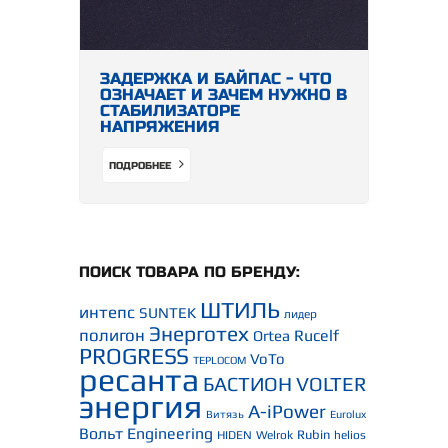
ЗАДЕРЖКА И БАЙПАС - ЧТО
ОЗНАЧАЕТ И ЗАЧЕМ НУЖНО В
СТАБИЛИЗАТОРЕ
НАПРЯЖЕНИЯ
ПОДРОБНЕЕ
ПОИСК ТОВАРА ПО БРЕНДУ:
ШТИЛЬ
интепс
SUNTEK
лидер
Энерготех
полигон
Rucelf
Ortea
PROGRESS
VoTo
TEPLOCOM
ресанта
БАСТИОН
VOLTER
энергия
A-iPower
Витязь
Eurolux
Вольт Engineering
Rubin
HIDEN
Welrok
helios