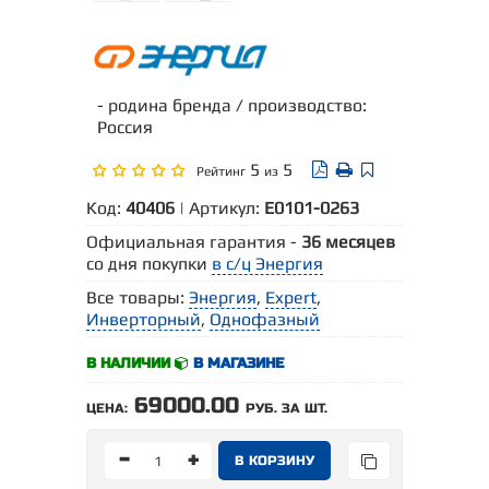
- родина бренда / производство:
Россия
5
5
Рейтинг
из
Код:
40406
| Артикул:
Е0101-0263
Официальная гарантия -
36 месяцев
со дня покупки
в с/ц Энергия
Все товары:
Энергия
,
Expert
,
Инверторный
,
Однофазный
В НАЛИЧИИ
В МАГАЗИНЕ
69000.00
ЦЕНА:
РУБ. ЗА ШТ.
-
+