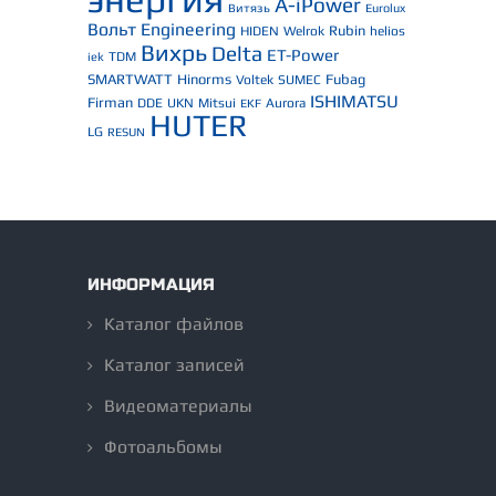
A-iPower
Витязь
Eurolux
Вольт Engineering
Rubin
HIDEN
Welrok
helios
Вихрь
Delta
ET-Power
TDM
iek
SMARTWATT
Hinorms
Fubag
Voltek
SUMEC
ISHIMATSU
Firman
DDE
UKN
Mitsui
Aurora
EKF
HUTER
LG
RESUN
ИНФОРМАЦИЯ
Каталог файлов
Каталог записей
Видеоматериалы
Фотоальбомы