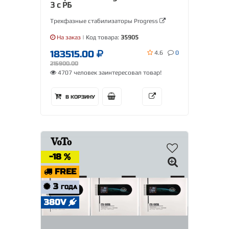
3 с РБ
Трехфазные стабилизаторы Progress
На заказ
| Код товара:
35905
183515.00
4.6
0
215900.00
4707 человек заинтересовал товар!
В КОРЗИНУ
-18
FREE
3
ГОДА
380V