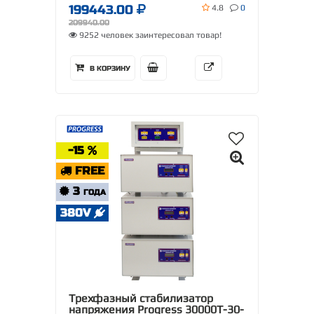
199443.00
4.8
0
209940.00
9252 человек заинтересовал товар!
В КОРЗИНУ
-15
FREE
3
ГОДА
380V
Трехфазный стабилизатор
напряжения Progress 30000Т-30-