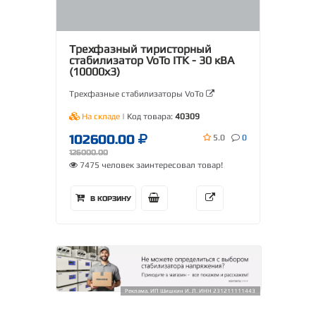
Трехфазный тиристорный
стабилизатор VoTo ITK - 30 кВА
(10000х3)
Трехфазные стабилизаторы VoTo
На складе
| Код товара:
40309
102600.00
5.0
0
126000.00
7475 человек заинтересовал товар!
В КОРЗИНУ
Реклама. ИП Шишкин И. Л. ИНН 231211111443