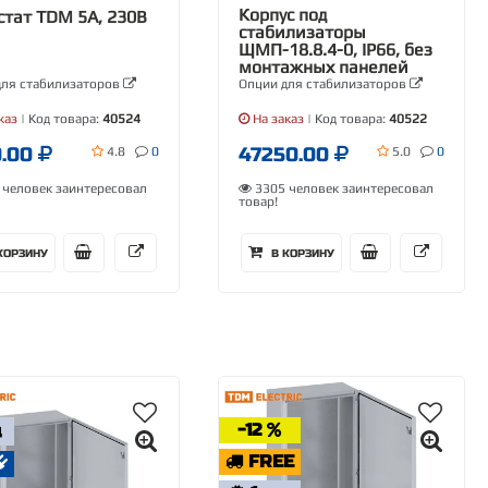
Корпус под
стат TDM 5А, 230В
стабилизаторы
ЩМП-18.8.4-0, IP66, без
монтажных панелей
для стабилизаторов
Опции для стабилизаторов
каз
| Код товара:
40524
На заказ
| Код товара:
40522
0.00
47250.00
4.8
0
5.0
0
человек заинтересовал
3305 человек заинтересовал
товар!
КОРЗИНУ
В КОРЗИНУ
-12
Д
FREE