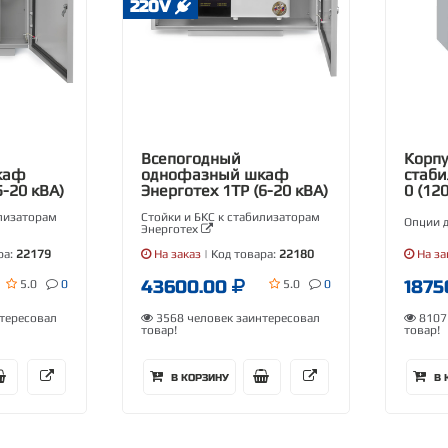
220V
Всепогодный
Корпу
каф
однофазный шкаф
стаб
5-20 кВА)
Энерготех 1TP (6-20 кВА)
0 (12
илизаторам
Стойки и БКС к стабилизаторам
Опции 
Энерготех
ра:
22179
На заказ
| Код товара:
22180
На за
43600.00
1875
5.0
0
5.0
0
тересовал
3568 человек заинтересовал
8107 
товар!
товар!
В КОРЗИНУ
В 