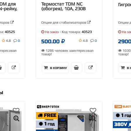
TDM для
Термостат TDM NС
Гигро
N-рейку,
(обогрев), 10А, 230В
аторов
Опции для стабилизаторов
Опции 
ра:
40525
На заказ
| Код товара:
40523
На за
500.00
290
4.8
0
4.8
0
тересовал
1286 человек заинтересовал
1030 
товар!
товар!
В КОРЗИНУ
В 
РЫ
FREE
1
ГО
1
380V
ГОД