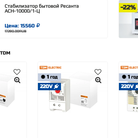
Стабилизатор бытовой Ресанта
-22%
АСН-10000/1-Ц
Цена: 15560
17290.00RUB
 TDM
1
1
ГОД
ГО
220V
220V