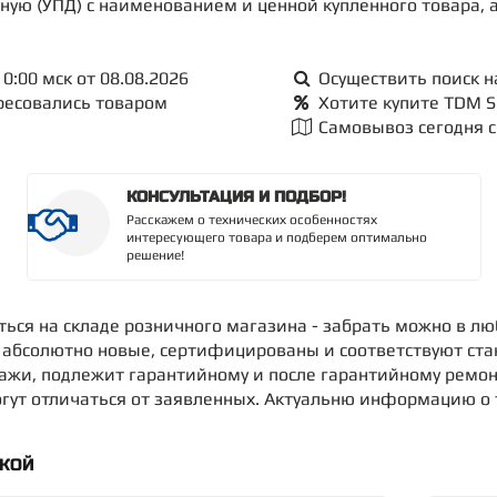
дную (УПД) с наименованием и ценной купленного товара, 
0:00 мск от 08.08.2026
Осуществить поиск н
ересовались товаром
Хотите купите TDM S
Самовывоз сегодня с 
КОНСУЛЬТАЦИЯ И ПОДБОР!
Расскажем о технических особенностях
интересующего товара и подберем оптимально
решение!
иться на складе розничного магазина - забрать можно в л
" абсолютно новые, сертифицированы и соответствуют ста
дажи, подлежит гарантийному и после гарантийному ремон
ут отличаться от заявленных. Актуальню информацию о то
ДКОЙ