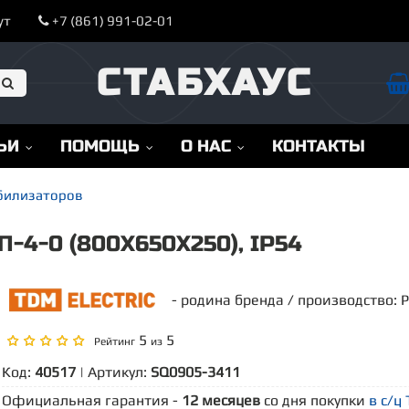
ут
+7 (861) 991-02-01
СТАБХАУС
ЬИ
ПОМОЩЬ
О НАС
КОНТАКТЫ
абилизаторов
4-0 (800Х650Х250), IP54
- родина бренда / производство: 
5
5
Рейтинг
из
Код:
40517
| Артикул:
SQ0905-3411
Официальная гарантия -
12 месяцев
со дня покупки
в с/ц