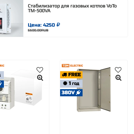
Стабилизатор для газовых котлов VoTo
TM-500VA
Цена: 4250
5500.00RUB
FREE
Д
1
ГОД
380V