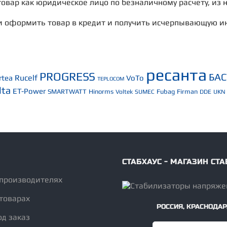
овар как юридическое лицо по безналичному расчету, из 
и оформить товар в кредит и получить исчерпывающую и
ресанта
PROGRESS
БА
Rucelf
rtea
VoTo
TEPLOCOM
lta
ET-Power
SMARTWATT
Hinorms
Fubag
Firman
Voltek
SUMEC
DDE
UKN
СТАБХАУС - МАГАЗИН С
 производителях
товарах
РОССИЯ
,
КРАСНОДАР
од заказ