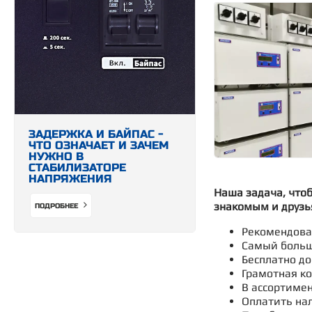
ЗАДЕРЖКА И БАЙПАС -
ЧТО ОЗНАЧАЕТ И ЗАЧЕМ
НУЖНО В
СТАБИЛИЗАТОРЕ
НАПРЯЖЕНИЯ
Наша задача, что
знакомым и друзь
ПОДРОБНЕЕ
Рекомендован
Самый больш
Бесплатно до
Грамотная ко
В ассортимен
Оплатить нал