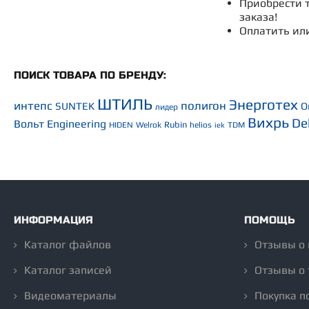
Приобрести т
заказа!
Оплатить ил
ПОИСК ТОВАРА ПО БРЕНДУ:
ШТИЛЬ
Энерготех
интепс
полигон
SUNTEK
O
лидер
Вихрь
De
Вольт Engineering
Rubin
HIDEN
Welrok
helios
TDM
iek
ИНФОРМАЦИЯ
ПОМОЩЬ
Каталог файлов
Отзывы о
Каталог записей
Отзывы о 
Видеоматериалы
Покупка п