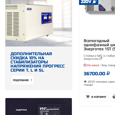
220V
Всепогодный
однофазный ш
Энерготех 1ST (
ДОПОЛНИТЕЛЬНАЯ
Стойки и БКС к стаб
СКИДКА 10% НА
Энерготех
СТАБИЛИЗАТОРЫ
На заказ
| Код това
НАПРЯЖЕНИЯ ПРОГРЕСС
СЕРИИ Т, L И SL
36700.00
ПОДРОБНЕЕ
3659 человек заин
товар!
В КОРЗИНУ