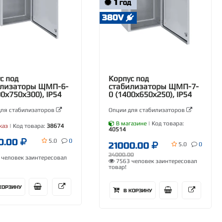
1
ГОД
380V
с под
Корпус под
илизаторы ЩМП-6-
стабилизаторы ЩМП-7-
00х750х300), IP54
0 (1400х650х250), IP54
для стабилизаторов
Опции для стабилизаторов
В магазине
| Код товара:
каз
| Код товара:
38674
40514
0.00
5.0
0
21000.00
5.0
0
24000.00
человек заинтересовал
7563 человек заинтересовал
товар!
КОРЗИНУ
В КОРЗИНУ