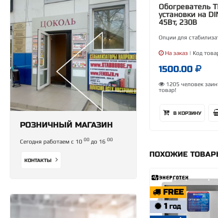
Обогреватель 
установки на DI
45Вт, 230В
Опции для стабилиз
На заказ
| Код това
1500.00
1205 человек заин
товар!
В КОРЗИНУ
РОЗНИЧНЫЙ МАГАЗИН
00
00
Сегодня работаем с 10
до 16
ПОХОЖИЕ ТОВА
КОНТАКТЫ
FREE
1
ГОД