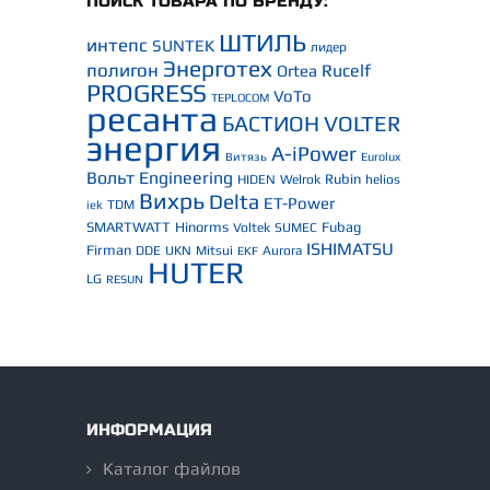
ПОИСК ТОВАРА ПО БРЕНДУ:
ШТИЛЬ
интепс
SUNTEK
лидер
Энерготех
полигон
Rucelf
Ortea
PROGRESS
VoTo
TEPLOCOM
ресанта
БАСТИОН
VOLTER
энергия
A-iPower
Витязь
Eurolux
Вольт Engineering
Rubin
HIDEN
Welrok
helios
Вихрь
Delta
ET-Power
TDM
iek
SMARTWATT
Hinorms
Fubag
Voltek
SUMEC
ISHIMATSU
Firman
DDE
UKN
Mitsui
Aurora
EKF
HUTER
LG
RESUN
ИНФОРМАЦИЯ
Каталог файлов