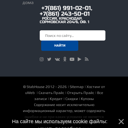
+7(861) 991-02-01,
+7(861) 243-50-01
РОССИЯ
,
КРАСНОДАР
,
СОРМОВСКАЯ 204/6, ОФ. 1
©
StabHouse
2012 - 2026 |
Sitemap
|
Хостинг от
uWeb
|
Скачать Прайс
|
Открыть Прайс
|
Все
записи
|
Кредит
|
Скидки
|
Купоны
Содержание носит исключительно
информационный характер, может содержать
ошибки и ни при каких условиях не является
На сайте мы используем cookie файлы:
публичной офертой, определяемой