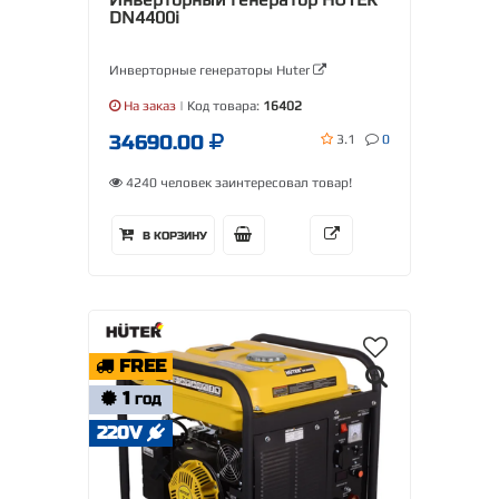
DN4400i
Инверторные генераторы Huter
На заказ
| Код товара:
16402
34690.00
3.1
0
4240 человек заинтересовал товар!
В КОРЗИНУ
FREE
1
ГОД
220V