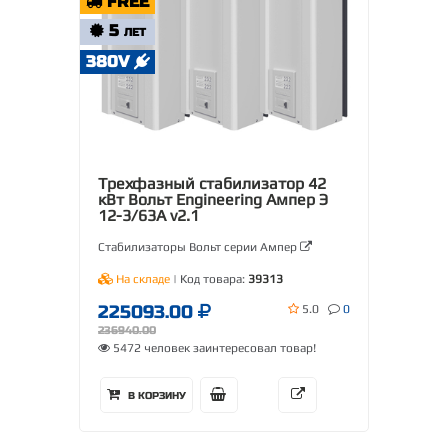
FREE
5
ЛЕТ
380V
Трехфазный стабилизатор 42
кВт Вольт Engineering Ампер Э
12-3/63А v2.1
Стабилизаторы Вольт серии Ампер
На складе
| Код товара:
39313
225093.00
5.0
0
236940.00
5472 человек заинтересовал товар!
В КОРЗИНУ