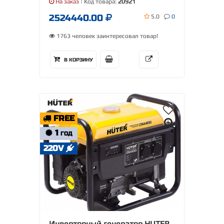
На заказ
| Код товара:
20921
2524440.00
5.0
0
1763 человек заинтересовал товар!
В КОРЗИНУ
FREE
1
ГОД
220V
Инверторный генератор HUTER