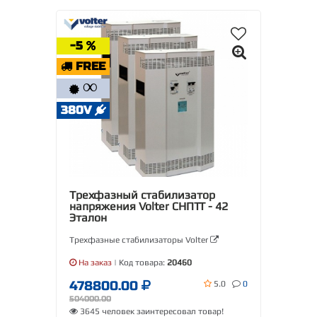
-5
FREE
∞
380V
Трехфазный стабилизатор
напряжения Volter СНПТТ - 42
Эталон
Трехфазные стабилизаторы Volter
На заказ
| Код товара:
20460
478800.00
5.0
0
504000.00
3645 человек заинтересовал товар!