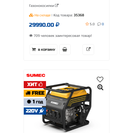
Газонокосилки
На складе
| Код товара:
35368
29990.00
5.0
0
709 человек заинтересовал товар!
В КОРЗИНУ
ХИТ
FREE
1
ГОД
220V