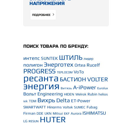
НАПРЯЖЕНИЯ
ПОДРОБНЕЕ
ПОИСК ТОВАРА ПО БРЕНДУ:
ШТИЛЬ
интепс
SUNTEK
лидер
Энерготех
полигон
Rucelf
Ortea
PROGRESS
VoTo
TEPLOCOM
ресанта
БАСТИОН
VOLTER
энергия
A-iPower
Витязь
Eurolux
Вольт Engineering
Rubin
HIDEN
Welrok
helios
Вихрь
Delta
ET-Power
TDM
iek
SMARTWATT
Hinorms
Fubag
Voltek
SUMEC
ISHIMATSU
Firman
DDE
UKN
Mitsui
Aurora
EKF
HUTER
LG
RESUN