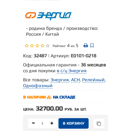
- родина бренда / производство:
Россия / Китай
4
5
Рейтинг
из
Код:
32487
| Артикул:
Е0101-0218
Официальная гарантия -
36 месяцев
со дня покупки
в с/ц Энергия
Все товары:
Энергия
,
АСН
,
Релейный
,
Однофазный
В НАЛИЧИИ
НА СКЛАДЕ
32700.00
ЦЕНА:
РУБ. ЗА ШТ.
-
+