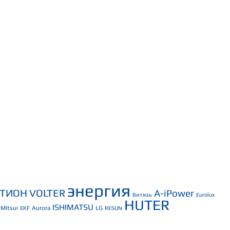
энергия
СТИОН
VOLTER
A-iPower
Витязь
Eurolux
HUTER
ISHIMATSU
Mitsui
Aurora
LG
EKF
RESUN