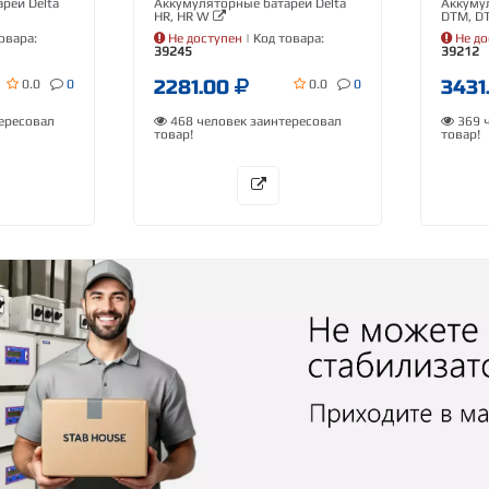
реи Delta
Аккумуляторные батареи Delta
Аккумул
HR, HR W
DTM, D
овара:
Не доступен
| Код товара:
Не до
39245
39212
2281.00
3431
0.0
0
0.0
0
ересовал
468 человек заинтересовал
369 ч
товар!
товар!