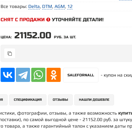
Все товары:
Delta
,
DTM
,
AGM
,
12
СНЯТ С ПРОДАЖИ
УТОЧНЯЙТЕ ДЕТАЛИ!
21152.00
ЦЕНА:
РУБ. ЗА ШТ.
- купон на ск
SALEFORNALL
ИЯ
СПЕЦИФИКАЦИЯ
ОТЗЫВЫ
НАШЛИ ДЕШЕВЛЕ
ристики, фотографии, отзывы, а также возможность
купит
поставки), по самой выгодной цене - 21152.00 руб. за штук
о товара, а также гарантийный талон с указанием даты п