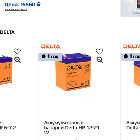
Цена: 15560
17290.00RUB
DELTA
1
1
ГОД
ГО
е
Аккумуляторные
Аккум
R 6-7.2
батареи Delta HR 12-21
Delta
W