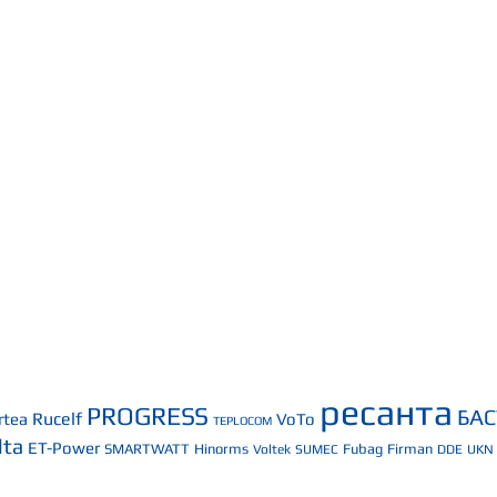
ресанта
PROGRESS
БА
Rucelf
rtea
VoTo
TEPLOCOM
lta
ET-Power
SMARTWATT
Hinorms
Fubag
Firman
Voltek
SUMEC
DDE
UKN