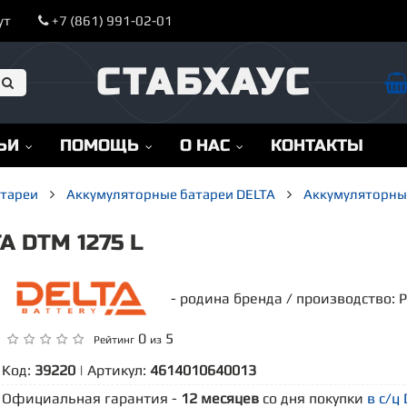
ут
+7 (861) 991-02-01
СТАБХАУС
ЬИ
ПОМОЩЬ
О НАС
КОНТАКТЫ
атареи
Аккумуляторные батареи DELTA
Аккумуляторные
 DTM 1275 L
- родина бренда / производство: 
0
5
Рейтинг
из
Код:
39220
| Артикул:
4614010640013
Официальная гарантия -
12 месяцев
со дня покупки
в с/ц 