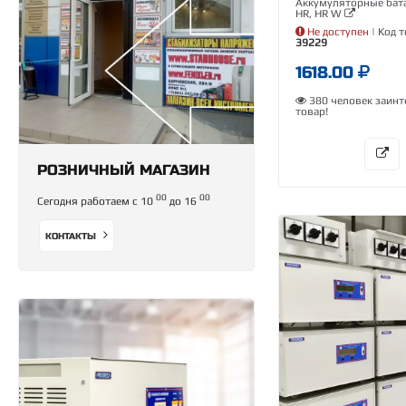
Аккумуляторные бата
HR, HR W
Не доступен
| Код т
39229
1618.00
380 человек заинт
товар!
РОЗНИЧНЫЙ МАГАЗИН
00
00
Сегодня работаем с 10
до 16
КОНТАКТЫ