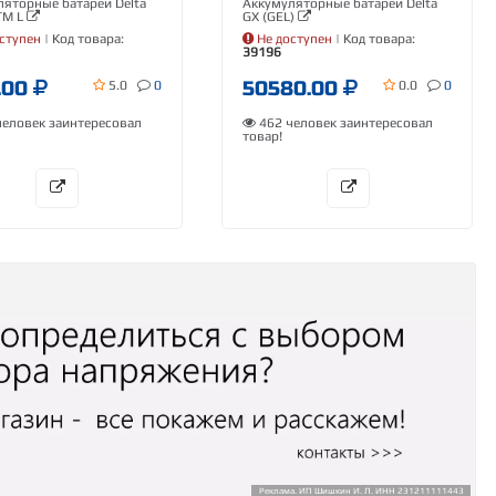
яторные батареи Delta
Аккумуляторные батареи Delta
TM L
GX (GEL)
ступен
| Код товара:
Не доступен
| Код товара:
39196
.00
50580.00
5.0
0
0.0
0
еловек заинтересовал
462 человек заинтересовал
товар!
Реклама. ИП Шишкин И. Л. ИНН 231211111443