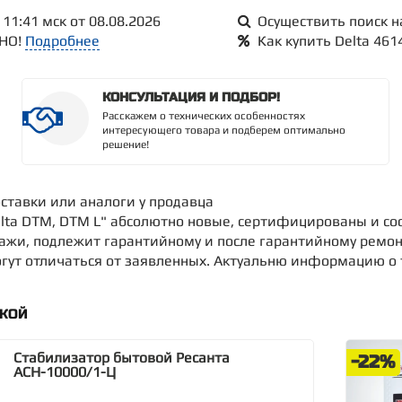
11:41 мск от 08.08.2026
Осуществить поиск н
ТНО!
Подробнее
Как купить Delta 46
КОНСУЛЬТАЦИЯ И ПОДБОР!
Расскажем о технических особенностях
интересующего товара и подберем оптимально
решение!
оставки или аналоги у продавца
lta DTM, DTM L" абсолютно новые, сертифицированы и со
дажи, подлежит гарантийному и после гарантийному ремон
ут отличаться от заявленных. Актуальню информацию о то
ДКОЙ
Стабилизатор бытовой Ресанта
-22%
АСН-10000/1-Ц