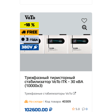
-18
FREE
3
ГОДА
380V
Трехфазный тиристорный
стабилизатор VoTo ITK - 30 кВА
(10000х3)
Трехфазные стабилизаторы VoTo
На складе
| Код товара:
40309
102600.00
5.0
0