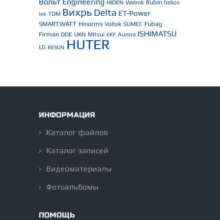
Вольт Engineering
Rubin
HIDEN
Welrok
helios
Вихрь
Delta
ET-Power
TDM
iek
SMARTWATT
Hinorms
Fubag
Voltek
SUMEC
ISHIMATSU
Firman
DDE
UKN
Mitsui
Aurora
EKF
HUTER
LG
RESUN
ИНФОРМАЦИЯ
Каталог файлов
Каталог записей
Видеоматериалы
Фотоальбомы
ПОМОЩЬ