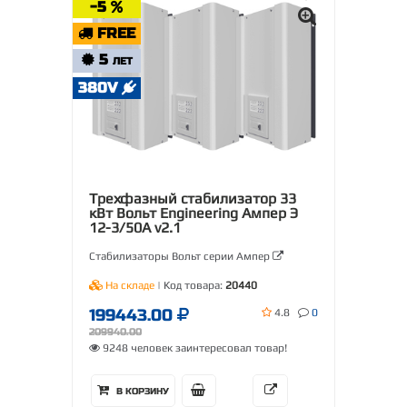
-5
FREE
5
ЛЕТ
380V
Трехфазный стабилизатор 33
кВт Вольт Engineering Ампер Э
12-3/50А v2.1
Стабилизаторы Вольт серии Ампер
На складе
| Код товара:
20440
199443.00
4.8
0
209940.00
9248 человек заинтересовал товар!
В КОРЗИНУ