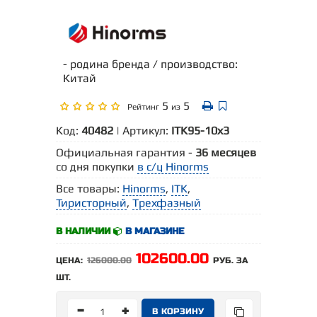
- родина бренда / производство:
Китай
5
5
Рейтинг
из
Код:
40482
| Артикул:
ITK95-10х3
Официальная гарантия -
36 месяцев
со дня покупки
в с/ц Hinorms
Все товары:
Hinorms
,
ITK
,
Тиристорный
,
Трехфазный
В НАЛИЧИИ
В МАГАЗИНЕ
102600.00
ЦЕНА:
126000.00
РУБ. ЗА
ШТ.
-
+