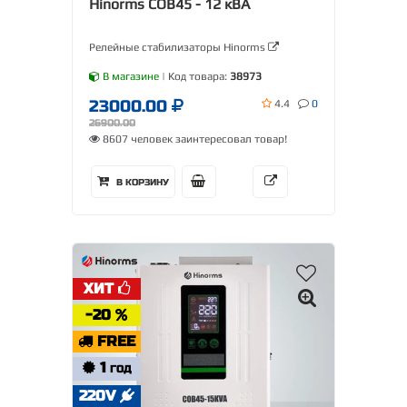
Hinorms COB45 - 12 кВА
Релейные стабилизаторы Hinorms
В магазине
| Код товара:
38973
23000.00
4.4
0
26900.00
8607 человек заинтересовал товар!
В КОРЗИНУ
ХИТ
-20
FREE
1
ГОД
220V